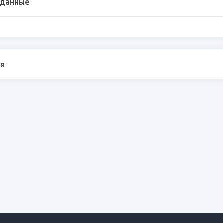
 данные
я