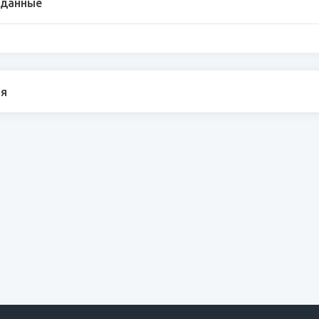
 данные
я