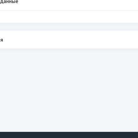
 данные
я