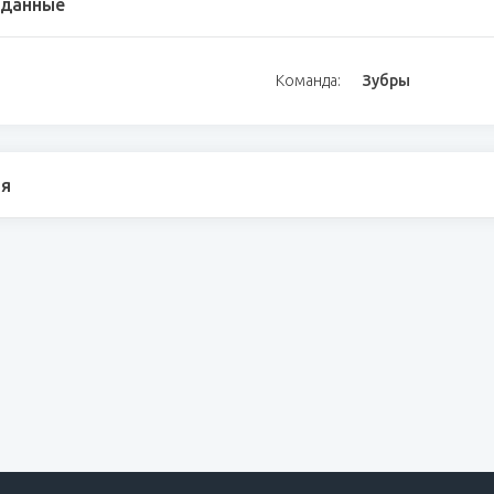
 данные
Команда:
Зубры
я