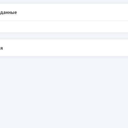
 данные
я