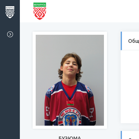
Общ
БУЗЮМА