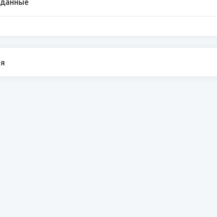
 данные
я