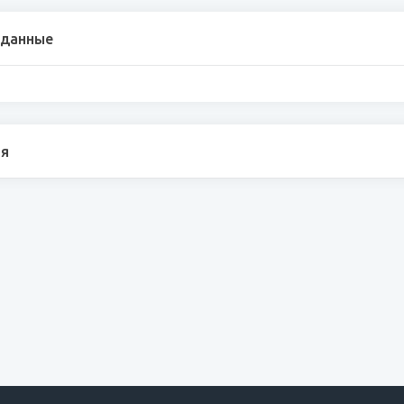
 данные
я