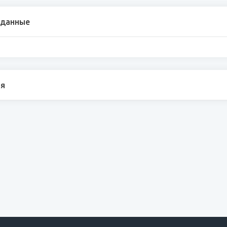
 данные
я