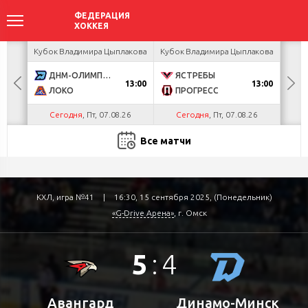
акова
Кубок Владимира Цыплакова
Кубок Владимира Цыплакова
Кубо
ДНМ-ОЛИМПИК
ЯСТРЕБЫ
U
13:00
13:00
ЛОКО
ПРОГРЕСС
Р
Сегодня
, Пт, 07.08.26
Сегодня
, Пт, 07.08.26
С
Все матчи
КХЛ, игра №41
|
16:30, 15 сентября 2025, (Понедельник)
«G-Drive Арена»
, г. Омск
5
:
4
Авангард
Динамо-Минск