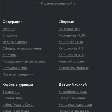
Подняться вверх сайта
Федерация
Сборные
История
Национальная
Структура
Молодежная U20
Ледовые арены
Юниорская U18
Официальные документы
Юношеская U17
Контакты
Юношеская U16
Государственная символика
Женский хоккей
Сотрудничество
Календарь сборных
Правила поведения
Клубные турниры
Детский хоккей
Экстралига
Хоккейные школы
Высшая лига
База упражнений
Кубок Руслана Салея
Методика подготовки
Кубок Цыплакова
Проект «Пять звезд»