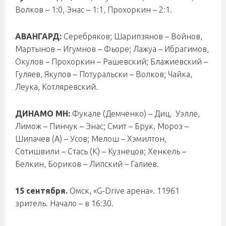
Волков – 1:0, Энас – 1:1, Прохоркин – 2:1.
АВАНГАРД:
Серебряков; Шарипзянов – Войнов,
Мартынов – Игумнов – Фьоре; Лажуа – Ибрагимов,
Окулов – Прохоркин – Рашевский; Блажиевский –
Гуляев, Якупов – Потуральски – Волков; Чайка,
Леука, Котляревский.
ДИНАМО МН:
Фукале (Демченко) – Диц, Уэлле,
Лимож – Пинчук – Энас; Смит – Брук, Мороз –
Шипачев (А) – Усов; Мелош – Хэмилтон,
Сотишвили – Стась (К) – Кузнецов; Хенкель –
Белкин, Бориков – Липский – Галиев.
15 сентября.
Омск, «G-Drive арена». 11961
зритель. Начало – в 16:30.