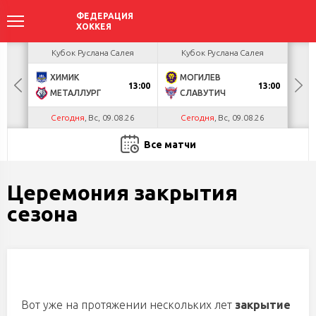
акова
Кубок Руслана Салея
Кубок Руслана Салея
К
ХИМИК
МОГИЛЕВ
Г
БУЛ
13:00
13:00
МЕТАЛЛУРГ
СЛАВУТИЧ
Л
Сегодня
, Вс, 09.08.26
Сегодня
, Вс, 09.08.26
С
Все матчи
Церемония закрытия
сезона
Вот уже на протяжении нескольких лет
з
акрытие