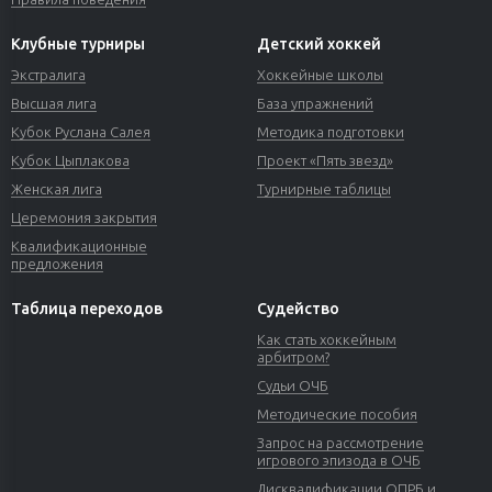
Клубные турниры
Детский хоккей
Экстралига
Хоккейные школы
Высшая лига
База упражнений
Кубок Руслана Салея
Методика подготовки
Кубок Цыплакова
Проект «Пять звезд»
Женская лига
Турнирные таблицы
Церемония закрытия
Квалификационные
предложения
Таблица переходов
Судейство
Как стать хоккейным
арбитром?
Судьи ОЧБ
Методические пособия
Запрос на рассмотрение
игрового эпизода в ОЧБ
Дисквалификации ОПРБ и