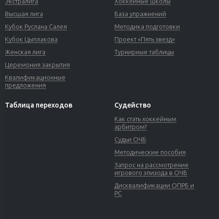
Экстралига
Хоккейные школы
Высшая лига
База упражнений
Кубок Руслана Салея
Методика подготовки
Кубок Цыплакова
Проект «Пять звезд»
Женская лига
Турнирные таблицы
Церемония закрытия
Квалификационные
предложения
Таблица переходов
Судейство
Как стать хоккейным
арбитром?
Судьи ОЧБ
Методические пособия
Запрос на рассмотрение
игрового эпизода в ОЧБ
Дисквалификации ОПРБ и
РС