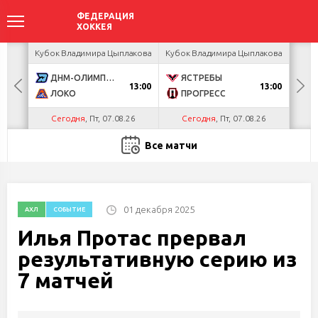
акова
Кубок Владимира Цыплакова
Кубок Владимира Цыплакова
Кубо
ДНМ-ОЛИМПИК
ЯСТРЕБЫ
U
13:00
13:00
ЛОКО
ПРОГРЕСС
Р
Сегодня
, Пт, 07.08.26
Сегодня
, Пт, 07.08.26
С
Все матчи
01 декабря 2025
АХЛ
СОБЫТИЕ
Илья Протас прервал
результативную серию из
7 матчей