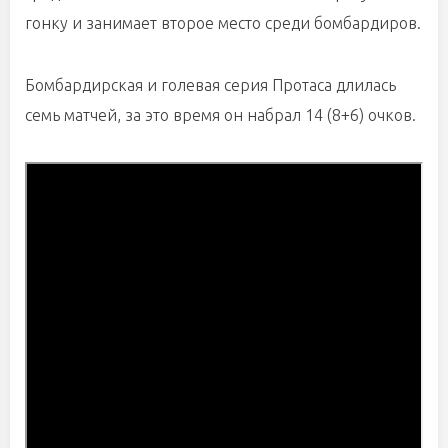
гонку и занимает второе место среди бомбардиров.
Бомбардирская и голевая серия Протаса длилась
семь матчей, за это время он набрал 14 (8+6) очков.