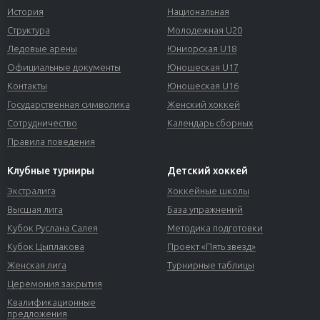
История
Национальная
Структура
Молодежная U20
Ледовые арены
Юниорская U18
Официальные документы
Юношеская U17
Контакты
Юношеская U16
Государственная символика
Женский хоккей
Сотрудничество
Календарь сборных
Правила поведения
Клубные турниры
Детский хоккей
Экстралига
Хоккейные школы
Высшая лига
База упражнений
Кубок Руслана Салея
Методика подготовки
Кубок Цыплакова
Проект «Пять звезд»
Женская лига
Турнирные таблицы
Церемония закрытия
Квалификационные
предложения