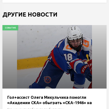
ДРУГИЕ НОВОСТИ
СОБЫТИЕ
Гол+ассист Олега Микульчика помогли
«Академии СКА» обыграть «СКА-1946» на
турнире Н.Е.Маслова в Санкт-Петербурге