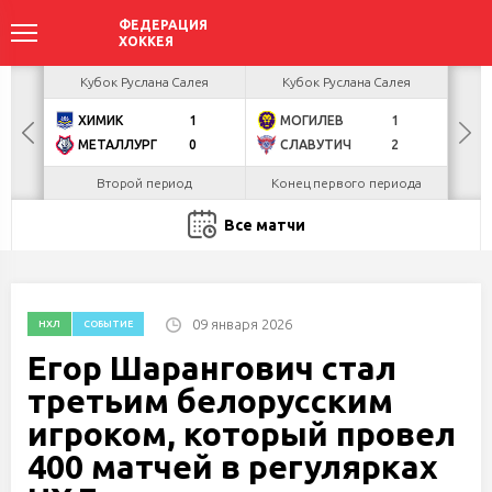
акова
Кубок Руслана Салея
Кубок Руслана Салея
К
ХИМИК
1
МОГИЛЕВ
1
Г
БУЛ
МЕТАЛЛУРГ
0
СЛАВУТИЧ
2
Л
Второй период
Конец первого периода
Все матчи
09 января 2026
НХЛ
СОБЫТИЕ
Егор Шарангович стал
третьим белорусским
игроком, который провел
400 матчей в регулярках