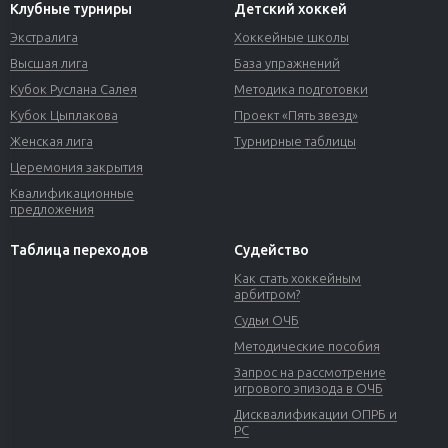
Клубные турниры
Детский хоккей
Экстралига
Хоккейные школы
Высшая лига
База упражнений
Кубок Руслана Салея
Методика подготовки
Кубок Цыплакова
Проект «Пять звезд»
Женская лига
Турнирные таблицы
Церемония закрытия
Квалификационные
предложения
Таблица переходов
Судейство
Как стать хоккейным
арбитром?
Судьи ОЧБ
Методические пособия
Запрос на рассмотрение
игрового эпизода в ОЧБ
Дисквалификации ОПРБ и
РС