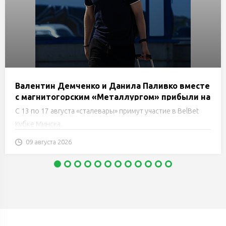
Валентин Демченко и Данила Паливко вместе
с магнитогорским «Металлургом» прибыли на
сборы в Минск
С 13 по 17 августа «сталевары» примут участие в BelBet
Кубке Минска.
09 августа 2026