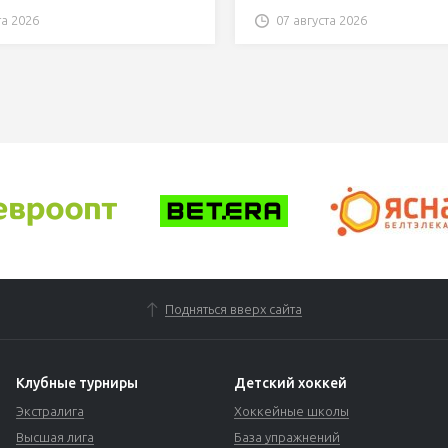
та 2026
07 августа 2026
Подняться вверх сайта
Клубные турниры
Детский хоккей
Экстралига
Хоккейные школы
Высшая лига
База упражнений