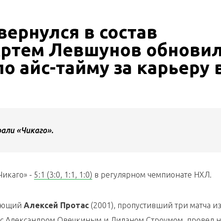
вернулся в состав
Артем Левшунов обнови
о айс-тайму за карьеру 
али «Чикаго».
Чикаго» -
5:1 (3:0, 1:1, 1:0)
в регулярном чемпионате НХЛ.
дающий
Алексей Протас
(2001), пропустивший три матча из
е с Александром Овечкиным и Диланом Строумом, провел н