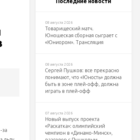
Последние новости
08 августа 2026
л
Товарищеский матч.
Юношеская сборная сыграет с
в
«Юниором». Трансляция
08 августа 2026
Сергей Пушков: все прекрасно
понимают, что «Юность» должна
быть в зоне плей-офф, должна
играть в плей-офф
07 августа 2026
Новый выпуск проекта
«Раскатка»: олимпийский
-за
чемпион в «Динамо-Минск»,
а льду
разговор с Пушковым