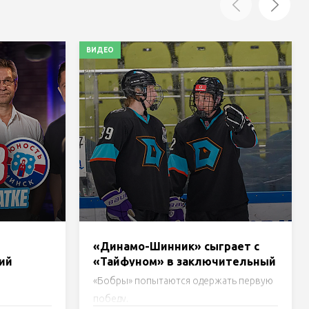
ВИДЕО
«Динамо-Шинник» сыграет с
ий
«Тайфуном» в заключительный
нск»,
день турнира в Бобруйске.
«Бобры» попытаются одержать первую
Трансляция
победу.