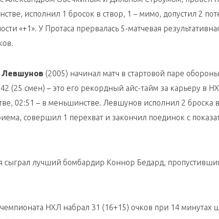
инстве, исполнил 1 бросок в створ, 1 – мимо, допустил 2 по
сти «+1». У Протаса прервалась 5-матчевая результативная
ков.
 Левшунов
(2005) начинал матч в стартовой паре обороны
42 (25 смен) – это его рекордный айс-тайм за карьеру в Н
тве, 02:51 – в меньшинстве. Левшунов исполнил 2 броска в
риема, совершил 1 перехват и закончил поединок с показ
бря сыграл лучший бомбардир Коннор Бедард, пропустивши
чемпионата НХЛ набрал 31 (16+15) очков при 14 минутах 