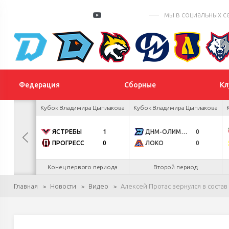
мы в социальных с
Федерация
Сборные
Кл
 турнир
Кубок Владимира Цыплакова
Кубок Владимира Цыплакова
К
0
ЯСТРЕБЫ
1
ДНМ-ОЛИМПИК
0
4
ПРОГРЕСС
0
ЛОКО
0
.26
Конец первого периода
Второй период
Главная
Новости
Видео
Алексей Протас вернулся в соста