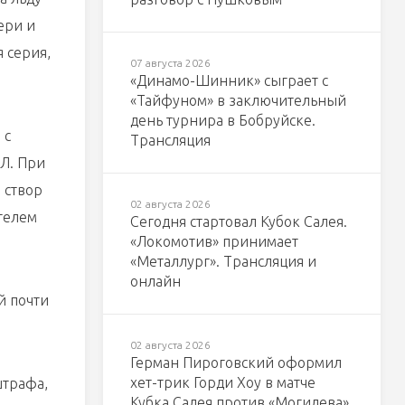
тери и
 серия,
07 августа 2026
«Динамо-Шинник» сыграет с
«Тайфуном» в заключительный
день турнира в Бобруйске.
 с
Трансляция
ХЛ. При
 створ
02 августа 2026
ателем
Сегодня стартовал Кубок Салея.
«Локомотив» принимает
«Металлург». Трансляция и
онлайн
й почти
02 августа 2026
Герман Пироговский оформил
хет-трик Горди Хоу в матче
штрафа,
Кубка Салея против «Могилева»