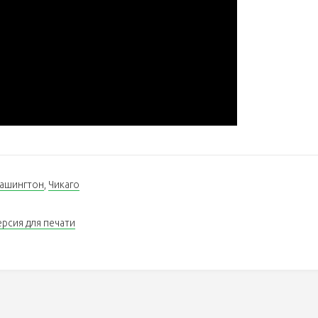
ашингтон
,
Чикаго
ерсия для печати