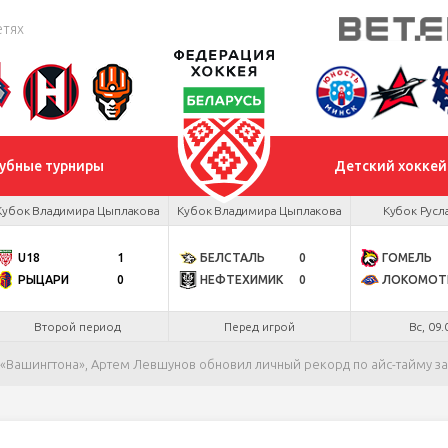
етях
убные турниры
Детский хоккей
Кубок Владимира Цыплакова
Кубок Владимира Цыплакова
Кубок Русл
U18
1
БЕЛСТАЛЬ
0
ГОМЕЛЬ
РЫЦАРИ
0
НЕФТЕХИМИК
0
ЛОКОМОТ
Второй период
Перед игрой
Вс, 09.
в «Вашингтона», Артем Левшунов обновил личный рекорд по айс-тайму за