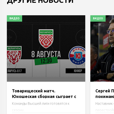
ДРУГИЕ НОВОСТИ
ВИДЕО
ВИДЕО
Товарищеский матч.
Сергей П
Юношеская сборная сыграет с
понимаю
«Юниором». Трансляция
должна 
Команды Высшей лиги готовятся к
Наставник 
должна 
сезону.
перестройк