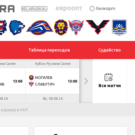
Таблица переходов
Судейство
ана Салея
Кубок Руслана Салея
Кубок Руслана Салея
МОГИЛЕВ
ХИМИК
13:00
13:00
13:00
ИВ
СЛАВУТИЧ
МЕТАЛЛУРГ
Все матчи
08.26
Вс, 09.08.26
Вс, 09.08.26
 карьеру в НХЛ