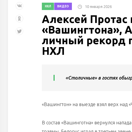
10 января 2026
НХЛ
ВИДЕО
Алексей Протас 
«Вашингтона», 
личный рекорд п
НХЛ
«Столичные» в гостях обыгр
«Вашингтон» на выезде взял верх над «
В состав «Вашинготна» вернулся напа
травмы. Белорус играл в третьем звен