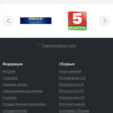
Подняться вверх сайта
Федерация
Сборные
История
Национальная
Структура
Молодежная U20
Ледовые арены
Юниорская U18
Официальные документы
Юношеская U17
Контакты
Юношеская U16
Государственная символика
Женский хоккей
Сотрудничество
Календарь сборных