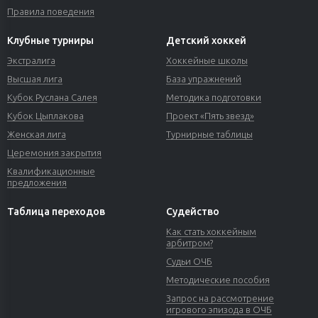
Правила поведения
Клубные турниры
Детский хоккей
Экстралига
Хоккейные школы
Высшая лига
База упражнений
Кубок Руслана Салея
Методика подготовки
Кубок Цыплакова
Проект «Пять звезд»
Женская лига
Турнирные таблицы
Церемония закрытия
Квалификационные
предложения
Таблица переходов
Судейство
Как стать хоккейным
арбитром?
Судьи ОЧБ
Методические пособия
Запрос на рассмотрение
игрового эпизода в ОЧБ