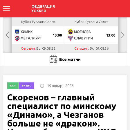
акова
Кубок Руслана Салея
Кубок Руслана Салея
К
ХИМИК
МОГИЛЕВ
Г
БУЛ
13:00
13:00
МЕТАЛЛУРГ
СЛАВУТИЧ
Л
Сегодня
, Вс, 09.08.26
Сегодня
, Вс, 09.08.26
С
Все матчи
19 января 2026
КХЛ
ВИДЕО
Скоренов – главный
специалист по минскому
«Динамо», а Чезганов
больше не «дракон».