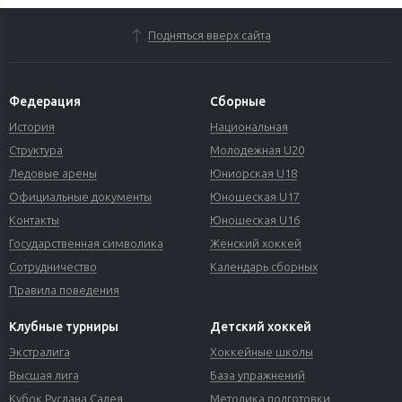
Подняться вверх сайта
Федерация
Сборные
История
Национальная
Структура
Молодежная U20
Ледовые арены
Юниорская U18
Официальные документы
Юношеская U17
Контакты
Юношеская U16
Государственная символика
Женский хоккей
Сотрудничество
Календарь сборных
Правила поведения
Клубные турниры
Детский хоккей
Экстралига
Хоккейные школы
Высшая лига
База упражнений
Кубок Руслана Салея
Методика подготовки