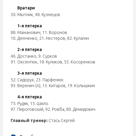
Вратари
30. Мытник
,
48. Кузнецов
1-я пятерка
88. Маманович
,
11. Воронов
10. Демченко
,
21. Нестеров
,
82. Кулагин
2-я пятерка
46. Достанко
,
9. Сурков
91. Оксентюк
,
18. Куликов
,
53. Косоренков
3-я пятерка
52. Сидорук
,
23. Парфенюк
93. Веренич (А)
,
13. Китаров
,
19. Колышкин
4-я пятерка
75. Рудяк
,
15. Шило
97. Пироговский
,
92. Ровба
,
80. Демидович
Главный тренер:
Стась Сергей