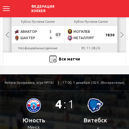
ея
Кубок Руслана Салея
Кубок Руслана Салея
К
АВИАТОР
3
МОГИЛЕВ
Л
ОТ
ОТ
18:30
ШАХТЕР
4
МЕТАЛЛУРГ
С
Неофициальные данные
Вт, 11.08.26
Все матчи
Betera-Экстралига, игра №192
|
17:00, 1 декабря 2024, (Воскресенье)
4
:
1
Юность
Витебск
Минск
6