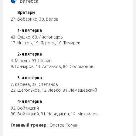
Витебск
Вратари
27. Бобарико
,
30. Белов
1-я пятерка
43. Сушко
,
68. Листопадов
17. Ипатов
,
19. Ядроец
,
10. Тимирев
2-я пятерка
4. Мажуга
,
93. Щечин
9. Гончаров
,
13. Астанков
,
86. Соломонов
3-я пятерка
7. Кафеев
,
33. Степанов
22. Щегольков
,
12. Левко
,
81. Лемешевский
4-я пятерка
92. Войтицкий
90. Войтицкий
,
91. Невидицин
,
14. Михайлов
Главный тренер:
Юпатов Роман