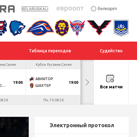
Таблица переходов
Судейство
ана Салея
Кубок Руслана Салея
Кубок Руслана Салея
АВИАТОР
МОГИЛЕВ
19:00
19:00
18:30
ДНМ-МОЛОДЕЧНО
ШАХТЕР
МЕТАЛЛУРГ
Все матчи
08.26
Пн, 10.08.26
Вт, 11.08.26
Электронный протокол