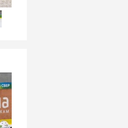
4 августа 2026
Вторая игра Кубка Салея против
"волков"
2 августа 2026
Кубок Салея стартует сегодня!
1 августа 2026
Слова сказаны — время
доказывать на льду!
13 июля 2026
Проект Президентского
спортивного клуба “Марафон 10
000 ШАГОВ”