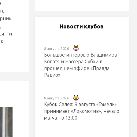
в
ть.
ерник
,
Новости клубов
я – и
 к
8 августа 2026
Большое интервью Владимира
Копатя и Нассера Субхи в
прошедшем эфире «Правда
Радио»
8 августа 2026
Кубок Салея: 9 августа «Гомель»
принимает «Локомотив», начало
матча - в 13:00