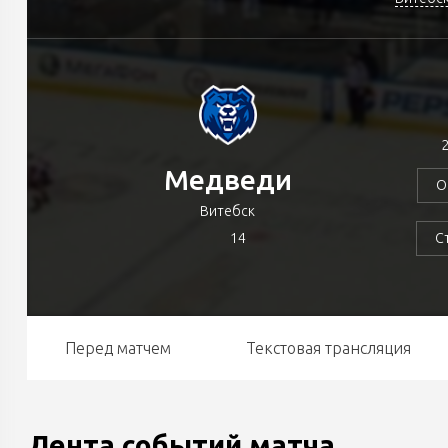
2
Медведи
О
Витебск
14
С
Перед матчем
Текстовая трансляция
Лента событий матча