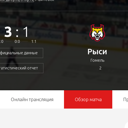
3
:
1
:0
0:0
1:1
Рыси
фициальные данные
Гомель
2
татистический отчет
Онлайн трансляция
Обзор матча
П