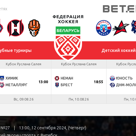
етях
убные турниры
Детский хоккей
Кубок Руслана Салея
Кубок Руслана Салея
Кубок Русл
ХИМИК
НЕМАН
ЮНОСТЬ
13:00
18:55
МЕТАЛЛУРГ
БРЕСТ
Вс, 09.08.26
Пн, 10.08.26
Пн, 10.
ра №27
|
13:00, 12 сентября 2024, (Четверг)
ий дворец спорта
, г. Витебск