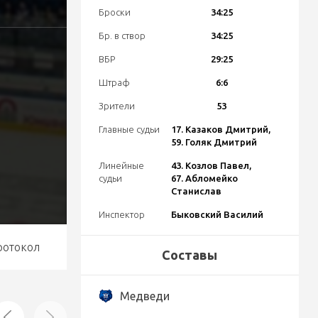
Броски
34:25
Бр. в створ
34:25
ВБР
29:25
Штраф
6:6
Зрители
53
Главные судьи
17. Казаков Дмитрий,
59. Голяк Дмитрий
Линейные
43. Козлов Павел,
судьи
67. Абломейко
Станислав
Инспектор
Быковский Василий
ротокол
Составы
Медведи