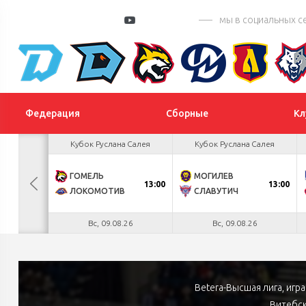
мы в социальных с
Федерация
Сборные
Кл
 Цыплакова
Кубок Руслана Салея
Кубок Руслана Салея
2
ГОМЕЛЬ
МОГИЛЕВ
БУЛ
13:00
13:00
К
1
ЛОКОМОТИВ
СЛАВУТИЧ
.26
Вс, 09.08.26
Вс, 09.08.26
Betera-Высшая лига, иг
Витебск