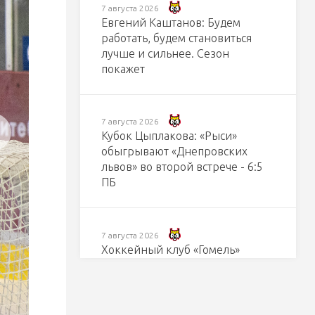
7 августа 2026
Евгений Каштанов: Будем
работать, будем становиться
лучше и сильнее. Сезон
покажет
7 августа 2026
Кубок Цыплакова: «Рыси»
обыгрывают «Днепровских
львов» во второй встрече - 6:5
ПБ
7 августа 2026
Хоккейный клуб «Гомель»
изменил порядок контроля
посещения зрителей в Ледовом
дворце