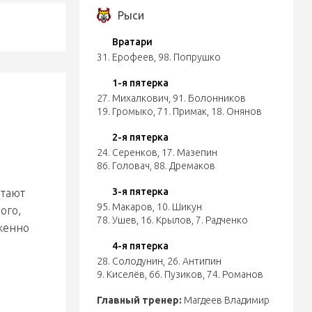
Рыси
Вратари
31. Ерофеев
,
98. Попрушко
1-я пятерка
27. Михалкович
,
91. Болонников
19. Громыко
,
71. Примак
,
18. Онянов
2-я пятерка
24. Серенков
,
17. Мазепин
86. Головач
,
88. Дремаков
3-я пятерка
отают
95. Макаров
,
10. Шикун
ого,
78. Ушев
,
16. Крылов
,
7. Радченко
уженно
4-я пятерка
28. Солодунин
,
26. Антипин
9. Киселёв
,
66. Пузиков
,
74. Романов
Главный тренер:
Магдеев Владимир