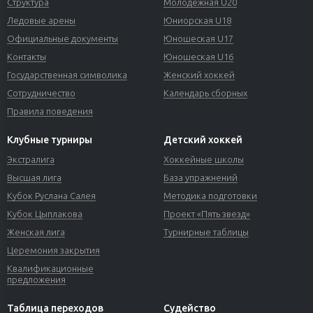
Структура
Молодежная U20
Ледовые арены
Юниорская U18
Официальные документы
Юношеская U17
Контакты
Юношеская U16
Государственная символика
Женский хоккей
Сотрудничество
Календарь сборных
Правила поведения
Клубные турниры
Детский хоккей
Экстралига
Хоккейные школы
Высшая лига
База упражнений
Кубок Руслана Салея
Методика подготовки
Кубок Цыплакова
Проект «Пять звезд»
Женская лига
Турнирные таблицы
Церемония закрытия
Квалификационные
предложения
Таблица переходов
Судейство