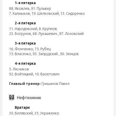
1-я пятерка
88. Яковлев
,
91. Пульвер
7. Калмыков
,
19. Шелковский
,
13. Сидоренко
2-я пятерка
11. Народовский
,
8. Крупнов
23. Богрунов
,
68. Лукашевич
,
87. Лозовский
3-я пятерка
16. Фомченко
,
75. Рубец
15. Власенко
,
93. Запрудский
,
90. Земцов
4-я пятерка
5. Лясников
92. Войтицкий
,
10. Васютович
Главный тренер:
Гришанов Павел
Нефтехимик
Вратари
30. Белявский
,
35. Украженко