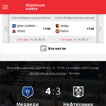
ея
Кубок Владимира Цыплакова
Кубок Владимира Цыплакова
Т
ДНМ-ОЛИМПИК
ЛЬВЫ
Д
17:00
17:00
ЛОКО
РЫСИ
Сегодня
, Чт, 06.08.26
Сегодня
, Чт, 06.08.26
С
Все матчи
Betera-Высшая лига, игра №173
|
17:00, 26 ноября 2025, (Среда)
Витебский дворец спорта
, г. Витебск
4
:
3
Медведи
Нефтехимик