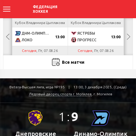
акова
Кубок Владимира Цыплакова
Кубок Владимира Цыплакова
Кубо
ДНМ-ОЛИМПИК
ЯСТРЕБЫ
U
13:00
13:00
ЛОКО
ПРОГРЕСС
Р
Сегодня
, Пт, 07.08.26
Сегодня
, Пт, 07.08.26
С
Все матчи
Betera-Высшая лига, игра №195
|
13:00, 3 декабря 2025, (Среда)
Ледовый дворец спорта г. Могилев
, г. Могилев
1
:
9
Днепровские
Динамо-Олимпик