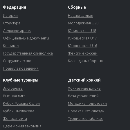
Федерация
Сборные
История
Национальная
Структура
Молодежная U20
Ледовые арены
Юниорская U18
Официальные документы
Юношеская U17
Контакты
Юношеская U16
Государственная символика
Женский хоккей
Сотрудничество
Календарь сборных
Правила поведения
Клубные турниры
Детский хоккей
Экстралига
Хоккейные школы
Высшая лига
База упражнений
Кубок Руслана Салея
Методика подготовки
Кубок Цыплакова
Проект «Пять звезд»
Женская лига
Турнирные таблицы
Церемония закрытия