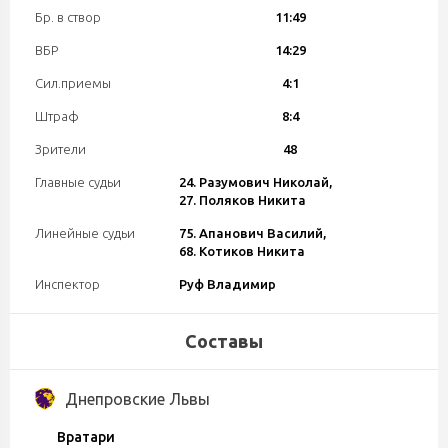
Бр. в створ
11:49
ВБР
14:29
Сил.приемы
4:1
Штраф
8:4
Зрители
48
Главные судьи
24. Разумович Николай,
27. Поляков Никита
Линейные судьи
75. Апанович Василий,
68. Котиков Никита
Инспектор
Руф Владимир
Составы
Днепровские Львы
Вратари