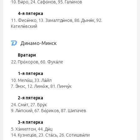
10. Би́ро, 24. Сафо́нов, 95. Гали́мов
4-я пятерка
11. Фисе́нко, 13. Замалтди́нов, 86. Дыня́к, 92.
Кателе́вский
Динамо-Минск
Вратари
22. Про́хоров, 60. Фука́ле
1-я пятерка
10. Мело́ш, 33. Ла́йл
7. Э́нэс, 12. Лимо́ж, 81. Пинчу́к
2-я пятерка
24. Сми́т, 27. Бру́к
9. Ли́пский, 67. Бо́риков, 87. Шипачёв
3-я пятерка
5. Хэ́милтон, 44. Ди́ц
14. Кузнецо́в, 23. Ста́сь, 26. Сотишви́ли