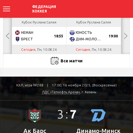
ея
Кубок Руслана Салея
Кубок Руслана Салея
К
НЕМАН
ЮНОСТЬ
А
18:55
19:00
БРЕСТ
ДНМ-МОЛОДЕЧНО
Ш
Сегодня
, Пн, 10.08.26
Сегодня
, Пн, 10.08.26
С
Все матчи
КХЛ, игра №288
|
17:00, 16 ноября 2025, (Воскресенье)
ЛДС «Татнефть Арена»
, г. Казань
3
:
7
Ак Барс
Динамо-Минск