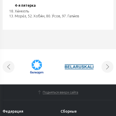
4-я пятерка
18. Хе́нкель
13. Моро́з, 52. Хобя́н, 80. У́сов, 97. Гали́ев
Подняться вверх сайта
Федерация
Сборные