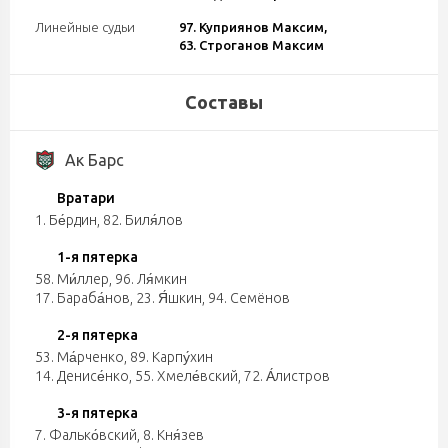
Линейные судьи
97. Куприянов Максим,
63. Строганов Максим
Составы
Ак Барс
Вратари
1. Бе́рдин, 82. Биля́лов
1-я пятерка
58. Ми́ллер, 96. Ля́мкин
17. Бараба́нов, 23. Я́шкин, 94. Семёнов
2-я пятерка
53. Ма́рченко, 89. Карпу́хин
14. Денисе́нко, 55. Хмеле́вский, 72. А́листров
3-я пятерка
7. Фалько́вский, 8. Кня́зев