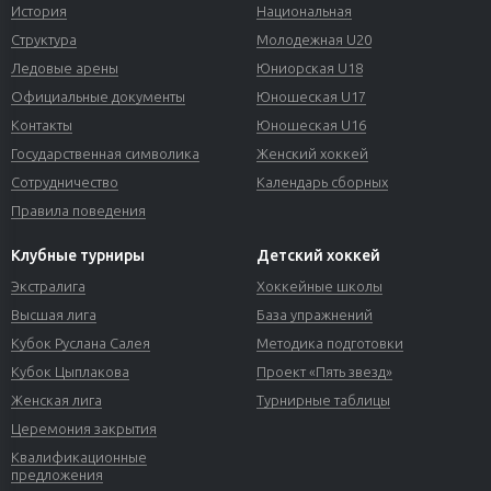
История
Национальная
Структура
Молодежная U20
Ледовые арены
Юниорская U18
Официальные документы
Юношеская U17
Контакты
Юношеская U16
Государственная символика
Женский хоккей
Сотрудничество
Календарь сборных
Правила поведения
Клубные турниры
Детский хоккей
Экстралига
Хоккейные школы
Высшая лига
База упражнений
Кубок Руслана Салея
Методика подготовки
Кубок Цыплакова
Проект «Пять звезд»
Женская лига
Турнирные таблицы
Церемония закрытия
Квалификационные
предложения