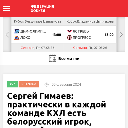
акова
Кубок Владимира Цыплакова
Кубок Владимира Цыплакова
Кубо
ДНМ-ОЛИМПИК
ЯСТРЕБЫ
U
13:00
13:00
ЛОКО
ПРОГРЕСС
Р
Сегодня
, Пт, 07.08.26
Сегодня
, Пт, 07.08.26
С
Все матчи
05 февраля 2024
КХЛ
ИНТЕРВЬЮ
Сергей Гимаев:
практически в каждой
команде КХЛ есть
белорусский игрок,