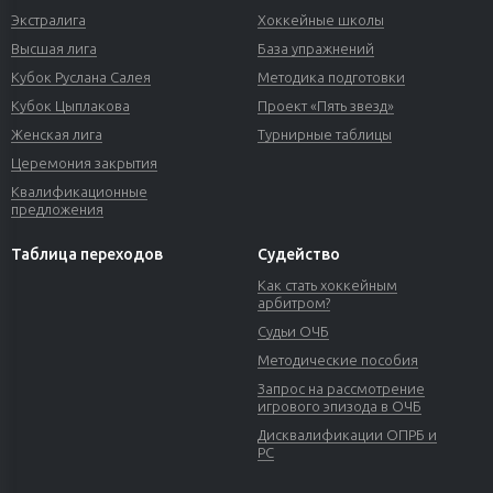
Экстралига
Хоккейные школы
Высшая лига
База упражнений
Кубок Руслана Салея
Методика подготовки
Кубок Цыплакова
Проект «Пять звезд»
Женская лига
Турнирные таблицы
Церемония закрытия
Квалификационные
предложения
Таблица переходов
Судейство
Как стать хоккейным
арбитром?
Судьи ОЧБ
Методические пособия
Запрос на рассмотрение
игрового эпизода в ОЧБ
Дисквалификации ОПРБ и
РС