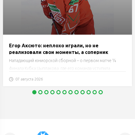
Егор Аксюто: неплохо играли, но не
реализовали свои моменты, а соперник
реализовал
Нападающий юниорской сборной – о первом матче ¼
финала Кубка Цыплакова, где его команда уступила
«Рыцарям».
07 августа 2026