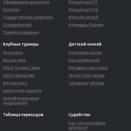
Официальные документы
Юношеская U17
Контакты
Юношеская U16
Государственная символика
Женский хоккей
Сотрудничество
Календарь сборных
Правила поведения
Клубные турниры
Детский хоккей
Экстралига
Хоккейные школы
Высшая лига
База упражнений
Кубок Руслана Салея
Методика подготовки
Кубок Цыплакова
Проект «Пять звезд»
Женская лига
Турнирные таблицы
Церемония закрытия
Квалификационные
предложения
Таблица переходов
Судейство
Как стать хоккейным
арбитром?