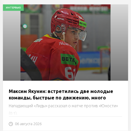
ИНТЕРВЬЮ
Максим Якунин: встретились две молодые
команды, быстрые по движению, много
играли на атаку. Мы оказались чуть менее
Нападающий «Лиды» рассказал о матче против «Юности»
удачливы
(0:1).
06 августа 2026