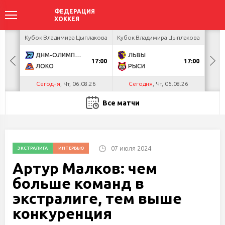
ея
Кубок Владимира Цыплакова
Кубок Владимира Цыплакова
Т
ДНМ-ОЛИМПИК
ЛЬВЫ
Д
17:00
17:00
ЛОКО
РЫСИ
Сегодня
, Чт, 06.08.26
Сегодня
, Чт, 06.08.26
С
Все матчи
07 июля 2024
ЭКСТРАЛИГА
ИНТЕРВЬЮ
Артур Малков: чем
больше команд в
экстралиге, тем выше
конкуренция