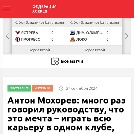
ир
Кубок Владимира Цыплакова
Кубок Владимира Цыплакова
Кубо
ЯСТРЕБЫ
0
ДНМ-ОЛИМПИК
0
U
ПРОГРЕСС
0
ЛОКО
0
Р
Перед игрой
Перед игрой
Все матчи
27 сентября 2024
ЭКСТРАЛИГА
ИНТЕРВЬЮ
Антон Мохорев: много раз
говорил руководству, что
это мечта – играть всю
карьеру в одном клубе,