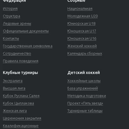
Федерация
Сборные
История
Национальная
Структура
Молодежная U20
Ледовые арены
Юниорская U18
Официальные документы
Юношеская U17
Контакты
Юношеская U16
Государственная символика
Женский хоккей
Сотрудничество
Календарь сборных
Правила поведения
Клубные турниры
Детский хоккей
Экстралига
Хоккейные школы
Высшая лига
База упражнений
Кубок Руслана Салея
Методика подготовки
Кубок Цыплакова
Проект «Пять звезд»
Женская лига
Турнирные таблицы
Церемония закрытия
Квалификационные