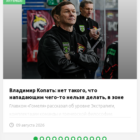
ИНТЕРВЬЮ
Владимир Копать: нет такого, что
нападающим чего-то нельзя делать, в зоне
атаки практически ничего запрещенного для
Главком «Гомеля» рассказал об уровне Экстралиги,
них нет. Нужно правильно использовать свои
комплектации команды и тренерской философии.
моменты
09 августа 2026