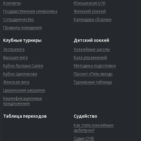
Контакты
Юношеская U16
Государственная символика
Женский хоккей
Сотрудничество
Календарь сборных
Правила поведения
Клубные турниры
Детский хоккей
Экстралига
Хоккейные школы
Высшая лига
База упражнений
Кубок Руслана Салея
Методика подготовки
Кубок Цыплакова
Проект «Пять звезд»
Женская лига
Турнирные таблицы
Церемония закрытия
Квалификационные
предложения
Таблица переходов
Судейство
Как стать хоккейным
арбитром?
Судьи ОЧБ