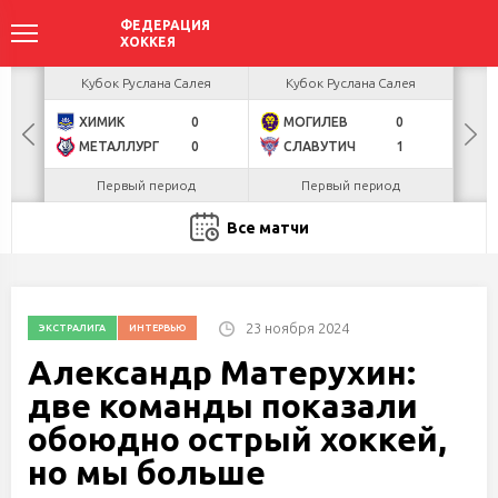
акова
Кубок Руслана Салея
Кубок Руслана Салея
К
ХИМИК
0
МОГИЛЕВ
0
Г
БУЛ
МЕТАЛЛУРГ
0
СЛАВУТИЧ
1
Л
Первый период
Первый период
Все матчи
23 ноября 2024
ЭКСТРАЛИГА
ИНТЕРВЬЮ
Александр Матерухин:
две команды показали
обоюдно острый хоккей,
но мы больше