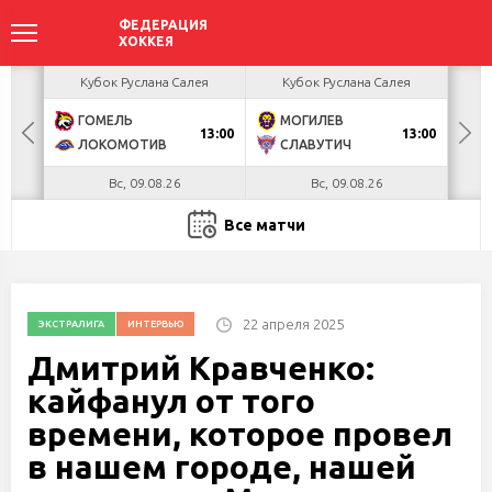
акова
Кубок Руслана Салея
Кубок Руслана Салея
К
ГОМЕЛЬ
МОГИЛЕВ
Х
БУЛ
13:00
13:00
ЛОКОМОТИВ
СЛАВУТИЧ
М
Вс, 09.08.26
Вс, 09.08.26
Все матчи
22 апреля 2025
ЭКСТРАЛИГА
ИНТЕРВЬЮ
Дмитрий Кравченко:
кайфанул от того
времени, которое провел
в нашем городе, нашей