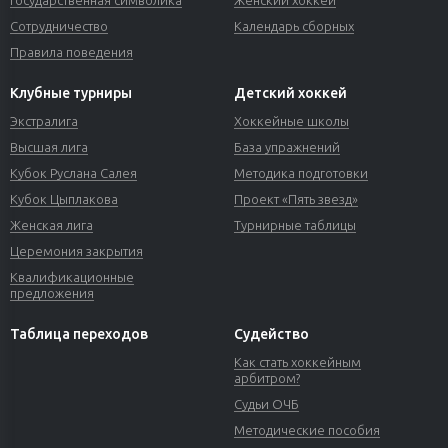
Государственная символика
Женский хоккей
Сотрудничество
Календарь сборных
Правила поведения
Клубные турниры
Детский хоккей
Экстралига
Хоккейные школы
Высшая лига
База упражнений
Кубок Руслана Салея
Методика подготовки
Кубок Цыплакова
Проект «Пять звезд»
Женская лига
Турнирные таблицы
Церемония закрытия
Квалификационные
предложения
Таблица переходов
Судейство
Как стать хоккейным
арбитром?
Судьи ОЧБ
Методические пособия