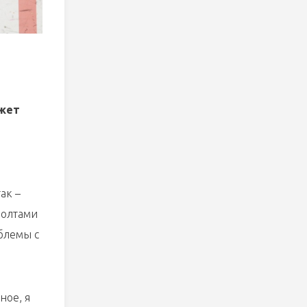
ожет
ак –
болтами
блемы с
ное, я