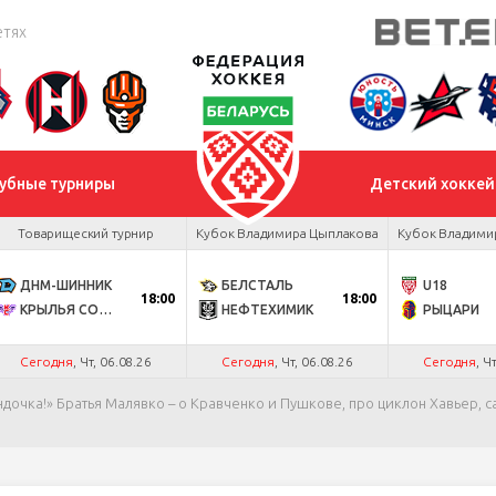
етях
убные турниры
Детский хоккей
Товарищеский турнир
Кубок Владимира Цыплакова
Кубок Владими
ДНМ-ШИННИК
БЕЛСТАЛЬ
U18
18:00
18:00
КРЫЛЬЯ СОВЕТОВ
НЕФТЕХИМИК
РЫЦАРИ
Сегодня
, Чт, 06.08.26
Сегодня
, Чт, 06.08.26
Сегодня
, Ч
ндочка!» Братья Малявко – о Кравченко и Пушкове, про циклон Хавьер, 