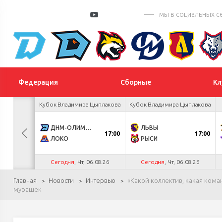
мы в социальных с
Федерация
Сборные
Кл
а Салея
Кубок Владимира Цыплакова
Кубок Владимира Цыплакова
1
ДНМ-ОЛИМПИК
ЛЬВЫ
17:00
17:00
0
ЛОКО
РЫСИ
.26
Сегодня
, Чт, 06.08.26
Сегодня
, Чт, 06.08.26
Главная
Новости
Интервью
«Какой коллектив, какая кома
мурашек