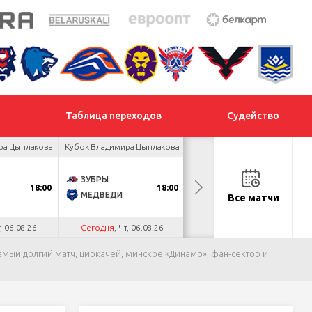
Таблица переходов
Судейство
ра Цыплакова
Кубок Владимира Цыплакова
Кубок Владимира Цыплакова
ЗУБРЫ
ЯСТРЕБЫ
18:00
18:00
19:00
МЕДВЕДИ
ПРОГРЕСС
Все матчи
т, 06.08.26
Сегодня
, Чт, 06.08.26
Сегодня
, Чт, 06.08.26
самый долгий матч, циркачей, минское «Динамо», фан-сектор и