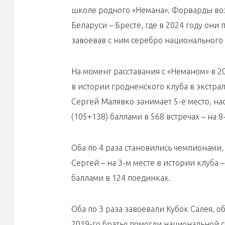
школе родного «Немана». Форварды воз
Беларуси – Бресте, где в 2024 году они
завоевав с ним серебро национального
На момент расставания с «Неманом» в 2
в истории гродненского клуба в экстрал
Сергей Малявко занимает 5-е место, нас
(105+138) баллами в 568 встречах – на 8
Оба по 4 раза становились чемпионами,
Сергей – на 3-м месте в истории клуба – 
баллами в 124 поединках.
Оба по 3 раза завоевали Кубок Салея, о
2019-го братья помогли национальной 