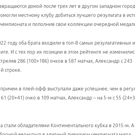
вращаются домой после трех лет в другом западном горо
 помогли местному клубу добиться лучшего результата в ист
 чемпионата и пополнив свои коллекции очередной медал
022 году оба брата входили в топ-8 самых результативных 
иге. И с тех пор их позиции в этом рейтинге не изменилис
треляв 286 (100+186) очков в 587 матчах, Александр с 243
-й строке.
 причем в плей-офф выступали даже успешнее, чем в регу
61 (20+41) очко в 109 матчах, Александр – на 5-м с 55 (24+3
ба стали обладателями Континентального кубка в 2015-м. А
сборной вернуться в элитный дивизион чемпионата мира.