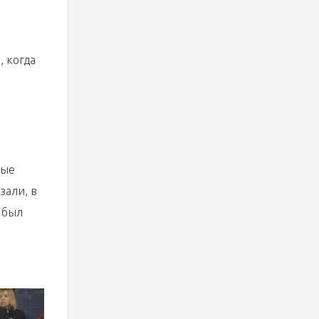
, когда
ные
зали, в
 был