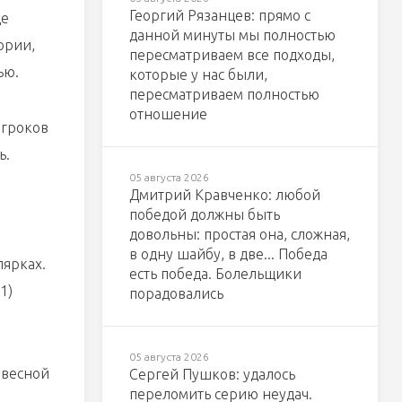
Георгий Рязанцев: прямо с
де
данной минуты мы полностью
ории,
пересматриваем все подходы,
ью.
которые у нас были,
пересматриваем полностью
отношение
игроков
ь.
05 августа 2026
Дмитрий Кравченко: любой
победой должны быть
довольны: простая она, сложная,
в одну шайбу, в две... Победа
лярках.
есть победа. Болельщики
1)
порадовались
05 августа 2026
 весной
Сергей Пушков: удалось
переломить серию неудач.