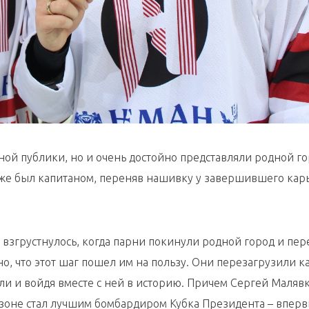
ой публики, но и очень достойно представляли родной го
у же был капитаном, переняв нашивку у завершившего кар
взгрустнулось, когда парни покинули родной город и пер
но, что этот шаг пошел им на пользу. Они перезагрузили к
ли и войдя вместе с ней в историю. Причем Сергей Малявк
зоне стал лучшим бомбардиром Кубка Президента – вперв