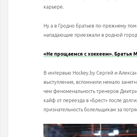
карьере.
Ну а в Гродно братьев по-прежнему помн
нападающие приезжали в родной город в
«Не прощаемся с хоккеем». Братья 
В интервью Hockey.by Сергей и Алекс
выступления, вспомнили немало занятны
чем феноменальность тренеров Дмитрия
кайф от переезда в «Брест» после долг
признательность болельщикам за потр