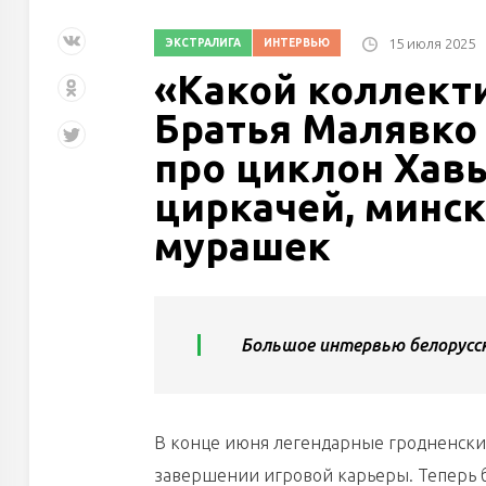
15 июля 2025
ЭКСТРАЛИГА
ИНТЕРВЬЮ
«Какой коллекти
Братья Малявко 
про циклон Хавь
циркачей, минск
мурашек
Большое интервью белорусск
В конце июня легендарные гродненск
завершении игровой карьеры. Теперь б