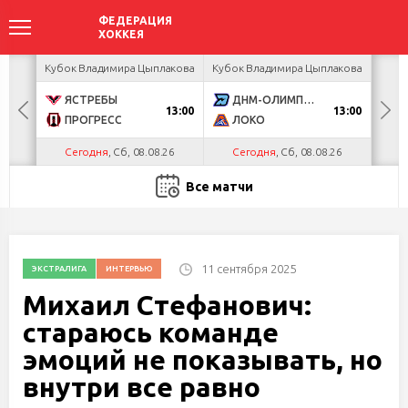
ир
Кубок Владимира Цыплакова
Кубок Владимира Цыплакова
Кубо
ЯСТРЕБЫ
ДНМ-ОЛИМПИК
U
13:00
13:00
ПРОГРЕСС
ЛОКО
Р
Сегодня
, Сб, 08.08.26
Сегодня
, Сб, 08.08.26
С
Все матчи
11 сентября 2025
ЭКСТРАЛИГА
ИНТЕРВЬЮ
Михаил Стефанович:
стараюсь команде
эмоций не показывать, но
внутри все равно