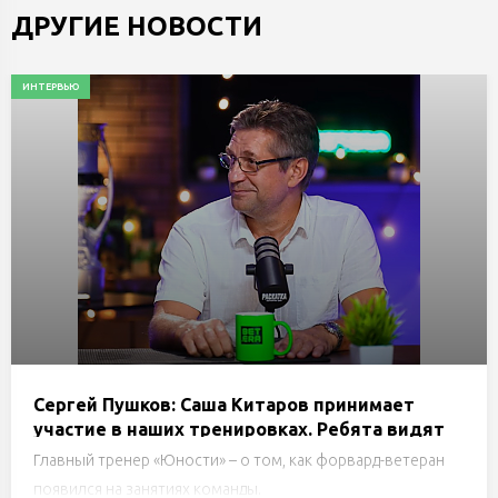
ДРУГИЕ НОВОСТИ
ИНТЕРВЬЮ
Сергей Пушков: Саша Китаров принимает
участие в наших тренировках. Ребята видят
это и понимают, как нужно трудиться
Главный тренер «Юности» – о том, как форвард-ветеран
появился на занятиях команды.