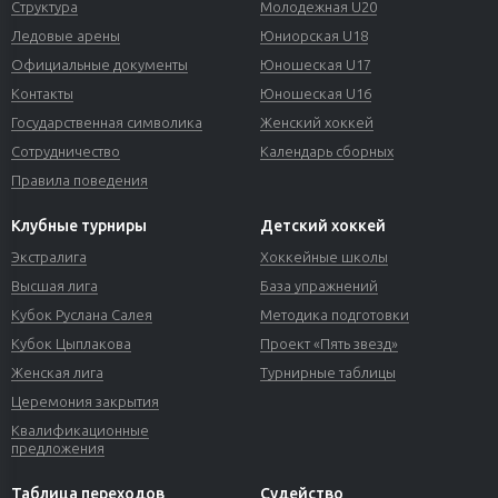
Структура
Молодежная U20
Ледовые арены
Юниорская U18
Официальные документы
Юношеская U17
Контакты
Юношеская U16
Государственная символика
Женский хоккей
Сотрудничество
Календарь сборных
Правила поведения
Клубные турниры
Детский хоккей
Экстралига
Хоккейные школы
Высшая лига
База упражнений
Кубок Руслана Салея
Методика подготовки
Кубок Цыплакова
Проект «Пять звезд»
Женская лига
Турнирные таблицы
Церемония закрытия
Квалификационные
предложения
Таблица переходов
Судейство