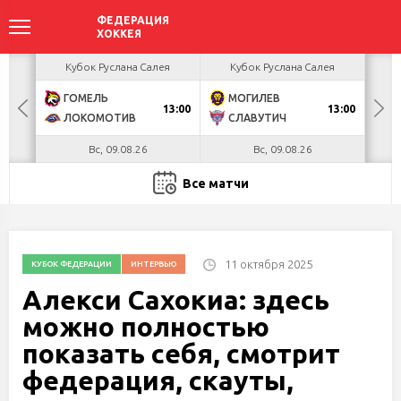
акова
Кубок Руслана Салея
Кубок Руслана Салея
К
ГОМЕЛЬ
МОГИЛЕВ
Х
БУЛ
13:00
13:00
ЛОКОМОТИВ
СЛАВУТИЧ
М
Вс, 09.08.26
Вс, 09.08.26
Все матчи
11 октября 2025
КУБОК ФЕДЕРАЦИИ
ИНТЕРВЬЮ
Алекси Сахокиа: здесь
можно полностью
показать себя, смотрит
федерация, скауты,