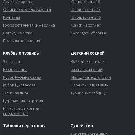
Ледовые арены
Юниорская U18
Официальные документы
Юношеская U17
Контакты
Юношеская U16
Государственная символика
Женский хоккей
Сотрудничество
Календарь сборных
Правила поведения
Клубные турниры
Детский хоккей
Экстралига
Хоккейные школы
Высшая лига
База упражнений
Кубок Руслана Салея
Методика подготовки
Кубок Цыплакова
Проект «Пять звезд»
Женская лига
Турнирные таблицы
Церемония закрытия
Квалификационные
предложения
Таблица переходов
Судейство
Как стать хоккейным