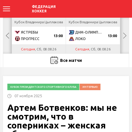
ир
Кубок Владимира Цыплакова
Кубок Владимира Цыплакова
Кубо
ЯСТРЕБЫ
ДНМ-ОЛИМПИК
U
13:00
13:00
ПРОГРЕСС
ЛОКО
Р
Сегодня
, Сб, 08.08.26
Сегодня
, Сб, 08.08.26
С
Все матчи
КУБОК ПРЕЗИДЕНТСКОГО СПОРТИВНОГО КЛУБА
ИНТЕРВЬЮ
07 ноября 2025
Артем Ботвенков: мы не
смотрим, что в
соперниках – женская