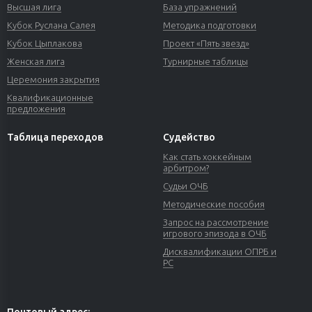
Высшая лига
База упражнений
Кубок Руслана Салея
Методика подготовки
Кубок Цыплакова
Проект «Пять звезд»
Женская лига
Турнирные таблицы
Церемония закрытия
Квалификационные
предложения
Таблица переходов
Судейство
Как стать хоккейным
арбитром?
Судьи ОЧБ
Методические пособия
Запрос на рассмотрение
игрового эпизода в ОЧБ
Дисквалификации ОПРБ и
РС
Почтовый адрес: