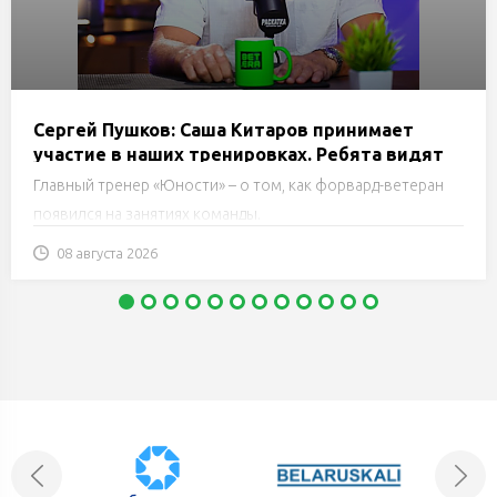
Сергей Пушков: Саша Китаров принимает
участие в наших тренировках. Ребята видят
это и понимают, как нужно трудиться
Главный тренер «Юности» – о том, как форвард-ветеран
появился на занятиях команды.
08 августа 2026