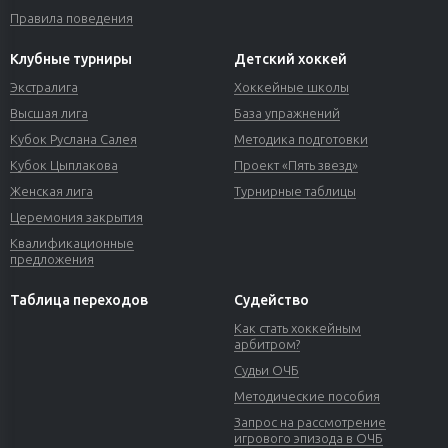
Правила поведения
Клубные турниры
Детский хоккей
Экстралига
Хоккейные школы
Высшая лига
База упражнений
Кубок Руслана Салея
Методика подготовки
Кубок Цыплакова
Проект «Пять звезд»
Женская лига
Турнирные таблицы
Церемония закрытия
Квалификационные
предложения
Таблица переходов
Судейство
Как стать хоккейным
арбитром?
Судьи ОЧБ
Методические пособия
Запрос на рассмотрение
игрового эпизода в ОЧБ