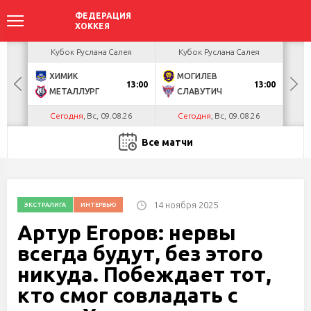
акова
Кубок Руслана Салея
Кубок Руслана Салея
К
ХИМИК
МОГИЛЕВ
Г
БУЛ
13:00
13:00
МЕТАЛЛУРГ
СЛАВУТИЧ
Л
Сегодня
, Вс, 09.08.26
Сегодня
, Вс, 09.08.26
С
Все матчи
14 ноября 2025
ЭКСТРАЛИГА
ИНТЕРВЬЮ
Артур Егоров: нервы
всегда будут, без этого
никуда. Побеждает тот,
кто смог совладать с