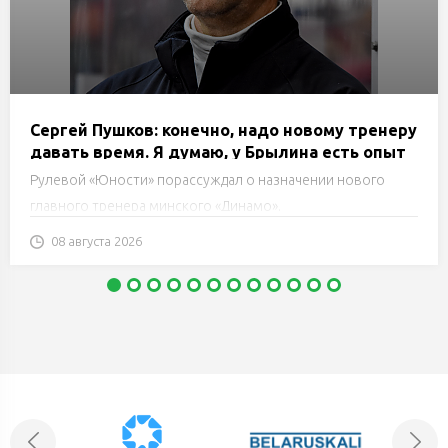
Сергей Пушков: конечно, надо новому тренеру
давать время. Я думаю, у Брылина есть опыт
работы, он понимает, что будет делать
Рулевой «Юности» порассуждал о назначении нового
главного тренера минского «Динамо».
08 августа 2026