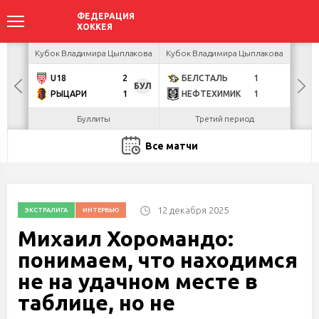
акова
Кубок Владимира Цыплакова
Кубок Владимира Цыплакова
К
U18
2
БЕЛСТАЛЬ
1
Г
БУЛ
РЫЦАРИ
1
НЕФТЕХИМИК
1
Л
Буллиты
Третий период
Все матчи
12 декабря 2025
ЭКСТРАЛИГА
ИНТЕРВЬЮ
Михаил Хоромандо:
понимаем, что находимся
не на удачном месте в
таблице, но не