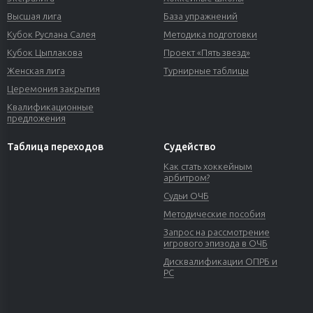
Высшая лига
База упражнений
Кубок Руслана Салея
Методика подготовки
Кубок Цыплакова
Проект «Пять звезд»
Женская лига
Турнирные таблицы
Церемония закрытия
Квалификационные
предложения
Таблица переходов
Судейство
Как стать хоккейным
арбитром?
Судьи ОЧБ
Методические пособия
Запрос на рассмотрение
игрового эпизода в ОЧБ
Дисквалификации ОПРБ и
РС