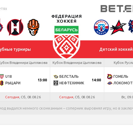
етях
убные турниры
Детский хоккей
Кубок Владимира Цыплакова
Кубок Владимира Цыплакова
Кубок Русл
U18
БЕЛСТАЛЬ
ГОМЕЛЬ
13:00
14:00
РЫЦАРИ
НЕФТЕХИМИК
ЛОКОМОТ
Сегодня
, Сб, 08.08.26
Сегодня
, Сб, 08.08.26
Вс, 09.
иод выдался немного скомканным – соперник выровнял игру, но в закл