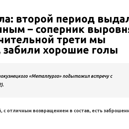
ла: второй период выда
нным – соперник выровн
ючительной трети мы
, забили хорошие голы
вокузнецкого «Металлурга» подытожил встречу с
).
й, с отличным возвращением в состав, есть заброшен