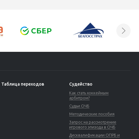
Таблица переходов
Судейство
Как стать хоккейным
арбитром?
Судьи ОЧБ
Методические пособия
Запрос на рассмотрение
игрового эпизода в ОЧБ
Дисквалификации ОПРБ и