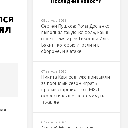
Последние новости
лся
08 августа 2026
ял
Сергей Пушков: Рома Достанко
выполнял такую же роль, как в
свое время Ирек Гимаев и Илья
Бякин, которые играли и в
обороне, и в атаке
07 августа 2026
Никита Карпеев: уже привыкли
за прошлый сезон играть
против старших. Но в МХЛ
скорости выше, поэтому чуть
тяжелее
ная
07 августа 2026
Андрей Мезин: не устаю