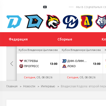
мы в социальных с
Федерация
Сборные
Кл
 турнир
Кубок Владимира Цыплакова
Кубок Владимира Цыплакова
К
0
ЯСТРЕБЫ
ДНМ-ОЛИМПИК
13:00
13:00
4
ПРОГРЕСС
ЛОКО
.26
Сегодня
, Сб, 08.08.26
Сегодня
, Сб, 08.08.26
Главная
Новости
Интервью
Владислав Кодола: второй пер