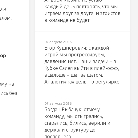
каждый день повторять, что мы
для
играем друг за друга, и эгоистов
елом,
в команде не будет
07 августа 2026
Егор Кушнеревич: с каждой
игрой мы прогрессируем,
гор
давления нет. Наши задачи – в
Кубке Салея выйти в плей-офф,
а дальше – шаг за шагом.
Аналогичная цель – в регулярке
ому на
ись без
07 августа 2026
Богдан Рыбачук: отмечу
команду, мы отыгрались,
старались, бились, верили и
держали структуру до
последнего