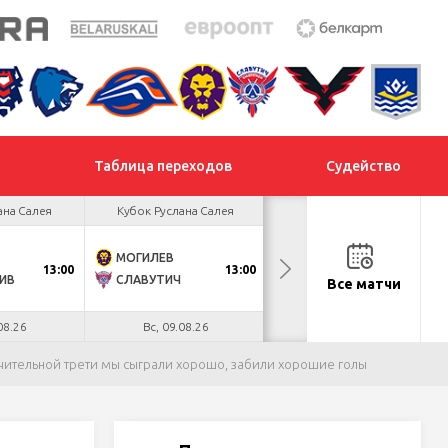
Таблица переходов
Судейство
ана Салея
Кубок Руслана Салея
Кубок Руслана Салея
МОГИЛЕВ
ХИМИК
13:00
13:00
13:00
ИВ
СЛАВУТИЧ
МЕТАЛЛУРГ
Все матчи
08.26
Вс, 09.08.26
Вс, 09.08.26
ючительной трети мы сыграли хорошо, забили хорошие голы