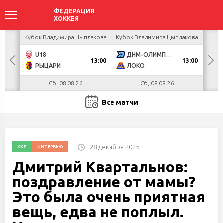
ир
Кубок Владимира Цыплакова
Кубок Владимира Цыплакова
Кубо
U18
ДНМ-ОЛИМПИК
Я
13:00
13:00
РЫЦАРИ
ЛОКО
П
Сб, 08.08.26
Сб, 08.08.26
Все матчи
28 декабря 2025
КХЛ
ИНТЕРВЬЮ
Дмитрий Квартальнов:
поздравление от мамы?
Это была очень приятная
вещь, едва не поплыл.