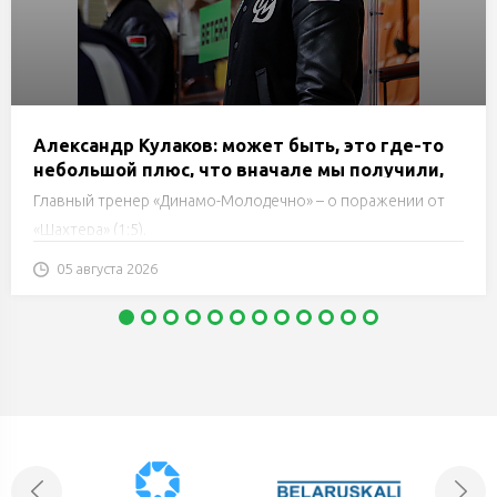
Александр Кулаков: может быть, это где-то
небольшой плюс, что вначале мы получили,
скажем так, пощечину. Я надеюсь, игроки
Главный тренер «Динамо-Молодечно» – о поражении от
задумаются
«Шахтера» (1:5).
05 августа 2026