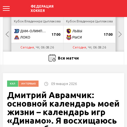
ея
Кубок Владимира Цыплакова
Кубок Владимира Цыплакова
Т
ДНМ-ОЛИМПИК
ЛЬВЫ
Д
17:00
17:00
ЛОКО
РЫСИ
Сегодня
, Чт, 06.08.26
Сегодня
, Чт, 06.08.26
С
Все матчи
09 января 2026
КХЛ
ИНТЕРВЬЮ
Дмитрий Аврамчик:
основной календарь моей
жизни – календарь игр
«Динамо». Я восхищаюсь