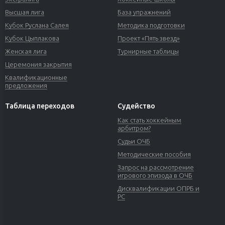
Высшая лига
База упражнений
Кубок Руслана Салея
Методика подготовки
Кубок Цыплакова
Проект «Пять звезд»
Женская лига
Турнирные таблицы
Церемония закрытия
Квалификационные
предложения
Таблица переходов
Судейство
Как стать хоккейным
арбитром?
Судьи ОЧБ
Методические пособия
Запрос на рассмотрение
игрового эпизода в ОЧБ
Дисквалификации ОПРБ и
РС