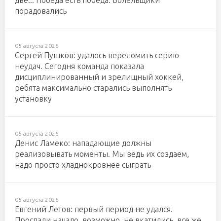
две... Победа есть победа. Болельщики
порадовались
05 августа 2026
Сергей Пушков: удалось переломить серию
неудач. Сегодня команда показала
дисциплинированный и зрелищный хоккей,
ребята максимально старались выполнять
установку
05 августа 2026
Денис Ламеко: нападающие должны
реализовывать моменты. Мы ведь их создаем,
надо просто хладнокровнее сыграть
05 августа 2026
Евгений Летов: первый период не удался.
Проспали начало, возможно, не вкатились, все же