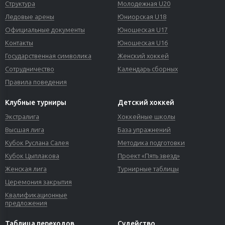
Структура
Молодежная U20
Ледовые арены
Юниорская U18
Официальные документы
Юношеская U17
Контакты
Юношеская U16
Государственная символика
Женский хоккей
Сотрудничество
Календарь сборных
Правила поведения
Клубные турниры
Детский хоккей
Экстралига
Хоккейные школы
Высшая лига
База упражнений
Кубок Руслана Салея
Методика подготовки
Кубок Цыплакова
Проект «Пять звезд»
Женская лига
Турнирные таблицы
Церемония закрытия
Квалификационные
предложения
Таблица переходов
Судейство