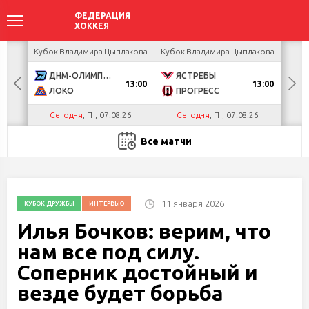
акова
Кубок Владимира Цыплакова
Кубок Владимира Цыплакова
Кубо
ДНМ-ОЛИМПИК
ЯСТРЕБЫ
U
13:00
13:00
ЛОКО
ПРОГРЕСС
Р
Сегодня
, Пт, 07.08.26
Сегодня
, Пт, 07.08.26
С
Все матчи
11 января 2026
КУБОК ДРУЖБЫ
ИНТЕРВЬЮ
Илья Бочков: верим, что
нам все под силу.
Соперник достойный и
везде будет борьба