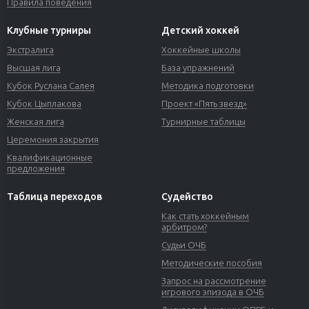
Правила поведения
Клубные турниры
Детский хоккей
Экстралига
Хоккейные школы
Высшая лига
База упражнений
Кубок Руслана Салея
Методика подготовки
Кубок Цыплакова
Проект «Пять звезд»
Женская лига
Турнирные таблицы
Церемония закрытия
Квалификационные
предложения
Таблица переходов
Судейство
Как стать хоккейным
арбитром?
Судьи ОЧБ
Методические пособия
Запрос на рассмотрение
игрового эпизода в ОЧБ