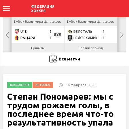
акова
Кубок Владимира Цыплакова
Кубок Владимира Цыплакова
К
U18
2
БЕЛСТАЛЬ
1
Г
БУЛ
РЫЦАРИ
1
НЕФТЕХИМИК
1
Л
Буллиты
Третий период
Все матчи
14 февраля 2026
ВЫСШАЯ ЛИГА
ИНТЕРВЬЮ
Степан Пономарев: мы с
трудом рожаем голы, в
последнее время что-то
результативность упала