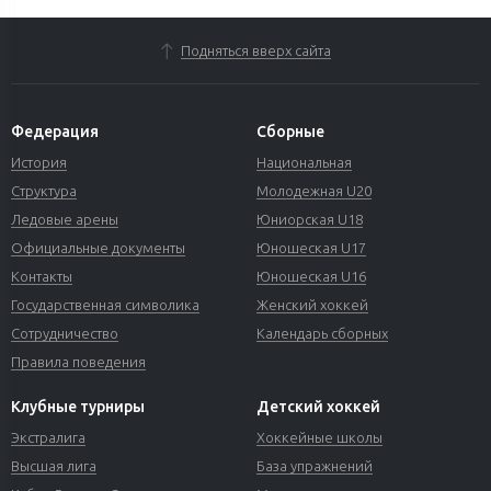
Подняться вверх сайта
Федерация
Сборные
История
Национальная
Структура
Молодежная U20
Ледовые арены
Юниорская U18
Официальные документы
Юношеская U17
Контакты
Юношеская U16
Государственная символика
Женский хоккей
Сотрудничество
Календарь сборных
Правила поведения
Клубные турниры
Детский хоккей
Экстралига
Хоккейные школы
Высшая лига
База упражнений