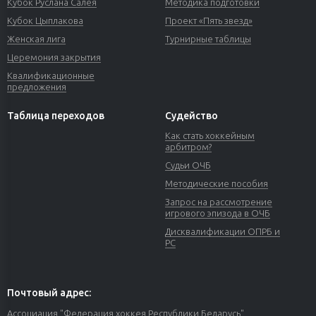
Кубок Руслана Салея
Методика подготовки
Кубок Цыплакова
Проект «Пять звезд»
Женская лига
Турнирные таблицы
Церемония закрытия
Квалификационные
предложения
Таблица переходов
Судейство
Как стать хоккейным
арбитром?
Судьи ОЧБ
Методические пособия
Запрос на рассмотрение
игрового эпизода в ОЧБ
Дисквалификации ОПРБ и
РС
Почтовый адрес:
Ассоциация "Федерация хоккея Республики Беларусь"