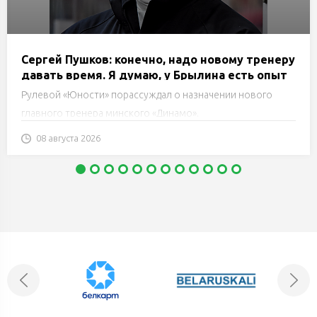
Сергей Пушков: конечно, надо новому тренеру
давать время. Я думаю, у Брылина есть опыт
работы, он понимает, что будет делать
Рулевой «Юности» порассуждал о назначении нового
главного тренера минского «Динамо».
08 августа 2026