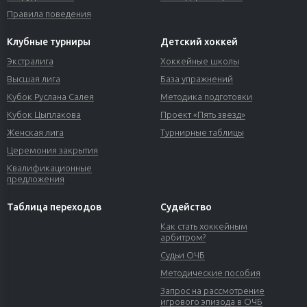
Правила поведения
Клубные турниры
Детский хоккей
Экстралига
Хоккейные школы
Высшая лига
База упражнений
Кубок Руслана Салея
Методика подготовки
Кубок Цыплакова
Проект «Пять звезд»
Женская лига
Турнирные таблицы
Церемония закрытия
Квалификационные
предложения
Таблица переходов
Судейство
Как стать хоккейным
арбитром?
Судьи ОЧБ
Методические пособия
Запрос на рассмотрение
игрового эпизода в ОЧБ