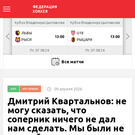
акова
Кубок Владимира Цыплакова
Кубок Владимира Цыплакова
Кубо
ЛЬВЫ
U18
Я
13:00
13:00
РЫСИ
РЫЦАРИ
П
Пт, 07.08.26
Пт, 07.08.26
Все матчи
09 апреля 2026
КХЛ
ИНТЕРВЬЮ
Дмитрий Квартальнов: не
могу сказать, что
соперник ничего не дал
нам сделать. Мы были не