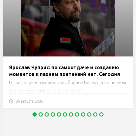
Ярослав Чуприс: по самоотдаче и созданию
моментов к парням претензий нет. Сегодня
основной проблемой была реализация
Главный тренер юниорской сборной Беларуси – о первом
матче с «Рыцарями» (2:3, 0-1 в серии).
06 августа 2026