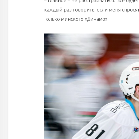
– Главное – не расстраиваться. Все буде
каждый раз говорить, если меня спросят
только минского «Динамо».
ДНМ-ОЛИМПИК
ЛОКО
ЛЬВЫ
РЫСИ
ДНМ-ШИННИК
КРЫЛЬЯ СОВЕТОВ