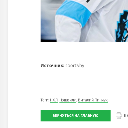
БЕЛСТАЛЬ
НЕФТЕХИМИК
U18
Источник:
sport5by
РЫЦАРИ
Теги:
НХЛ
,
Нэшвилл
,
Виталий Пинчук
ЗУБРЫ
МЕДВЕДИ
В
ВЕРНУТЬСЯ НА ГЛАВНУЮ