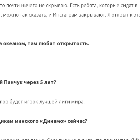
Ср, 05.08.26
что почти ничего не скрываю. Есть ребята, которые сидят в
Кубок Руслана Салея
т, можно так сказать, и Инстаграм закрывают. Я открыт к эт
а океаном, там любят открытость.
Ср, 05.08.26
Кубок Руслана Салея
й Пинчук через 5 лет?
Ср, 05.08.26
х пор будет игрок лучшей лиги мира.
Кубок Руслана Салея
щикам минского «Динамо» сейчас?