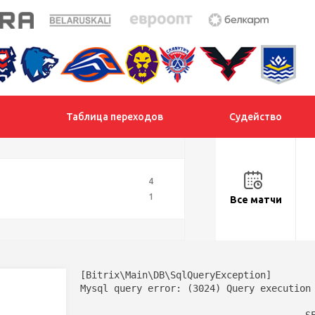
Таблица переходов
Судейство
4
1
Все матчи
[Bitrix\Main\DB\SqlQueryException] 

4
Mysql query error: (3024) Query execution 
1