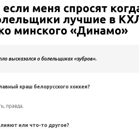
 если меня спросят когд
Вт, 04.08.26
олельщики лучшие в КХ
Кубок Руслана Салея
ько минского «Динамо»
Вт, 04.08.26
ло высказался о болельщиках «зубров».
Товарищеский турнир
главный краш белорусского хоккея?
Ср, 05.08.26
ть, правда.
Товарищеский турнир
влияют или что-то другое?