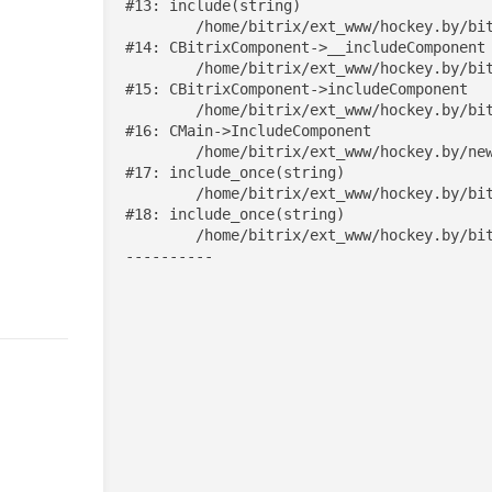
#13: include(string)

	/home/bitrix/ext_www/hockey.by/bitrix/modules/main/classes/general/component.php:622

#14: CBitrixComponent->__includeComponent

	/home/bitrix/ext_www/hockey.by/bitrix/modules/main/classes/general/component.php:699

#15: CBitrixComponent->includeComponent

18:00
	/home/bitrix/ext_www/hockey.by/bitrix/modules/main/classes/general/main.php:1192

#16: CMain->IncludeComponent

	/home/bitrix/ext_www/hockey.by/news/index.php:6

#17: include_once(string)

	/home/bitrix/ext_www/hockey.by/bitrix/modules/main/include/urlrewrite.php:128

#18: include_once(string)

	/home/bitrix/ext_www/hockey.by/bitrix/urlrewrite.php:2

18:00
18:00