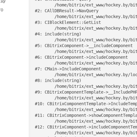
уду
	/home/bitrix/ext_www/hockey.by/bitrix/modules/main/classes/general/dbresult.php:285

то
#2: CAllDBResult->NavQuery

	/home/bitrix/ext_www/hockey.by/bitrix/modules/iblock/classes/mysql/iblockelement.php:860

#3: CIBlockElement::GetList

	/home/bitrix/ext_www/hockey.by/bitrix/components/bitrix/news.list/component.php:411

17:00
#4: include(string)

	/home/bitrix/ext_www/hockey.by/bitrix/modules/main/classes/general/component.php:622

#5: CBitrixComponent->__includeComponent

	/home/bitrix/ext_www/hockey.by/bitrix/modules/main/classes/general/component.php:699

#6: CBitrixComponent->includeComponent

	/home/bitrix/ext_www/hockey.by/bitrix/modules/main/classes/general/main.php:1192

#7: CMain->IncludeComponent

17:00
	/home/bitrix/ext_www/hockey.by/local/templates/test_index/components/bitrix/news/news/detail.php:290

#8: include(string)

	/home/bitrix/ext_www/hockey.by/bitrix/modules/main/classes/general/component_template.php:842

#9: CBitrixComponentTemplate->__IncludePHP
	/home/bitrix/ext_www/hockey.by/bitrix/modules/main/classes/general/component_template.php:951

#10: CBitrixComponentTemplate->IncludeTemp
	/home/bitrix/ext_www/hockey.by/bitrix/modules/main/classes/general/component.php:791

#11: CBitrixComponent->showComponentTempla
18:00
	/home/bitrix/ext_www/hockey.by/bitrix/modules/main/classes/general/component.php:731

#12: CBitrixComponent->includeComponentTem
	/home/bitrix/ext_www/hockey.by/bitrix/components/bitrix/news/component.php:336
