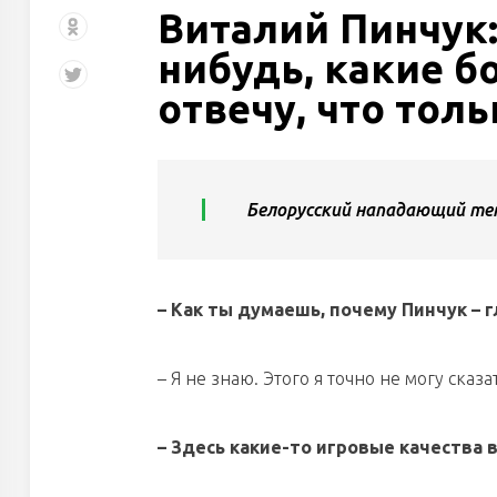
Виталий Пинчук:
нибудь, какие б
отвечу, что тол
СЛАВУТИЧ
ХИМИК
Белорусский нападающий теп
КРЫЛЬЯ СОВЕТОВ
ТАЙФУН
– Как ты думаешь, почему Пинчук – 
– Я не знаю. Этого я точно не могу сказа
ДНМ-ШИННИК
– Здесь какие-то игровые качества 
СТАЛЬНЫЕ ЛИСЫ