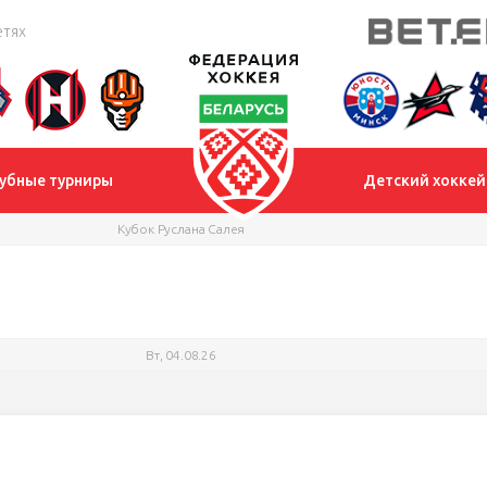
етях
убные турниры
Детский хоккей
Кубок Руслана Салея
Вт, 04.08.26
Кубок Руслана Салея