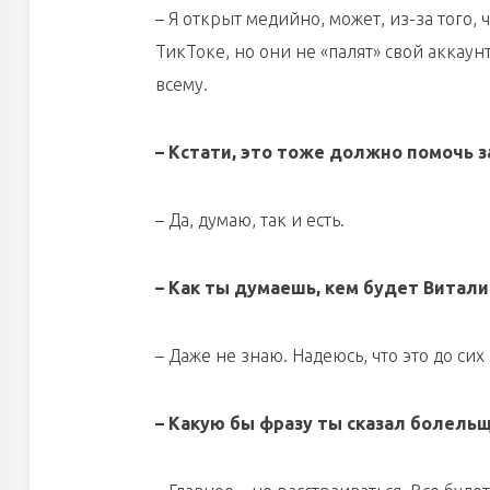
– Я открыт медийно, может, из-за того, 
ТикТоке, но они не «палят» свой аккаун
всему.
НЕМАН
АВИАТОР
– Кстати, это тоже должно помочь з
– Да, думаю, так и есть.
ШАХТЕР
ДНМ-МОЛОДЕЧНО
– Как ты думаешь, кем будет Витали
– Даже не знаю. Надеюсь, что это до си
ЮНОСТЬ
– Какую бы фразу ты сказал болель
ЛИДА