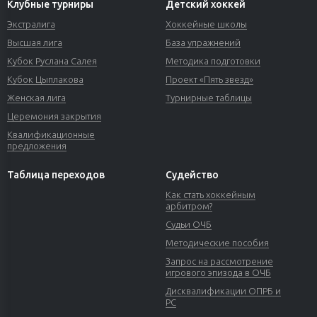
Клубные турниры
Детский хоккей
Экстралига
Хоккейные школы
Высшая лига
База упражнений
Кубок Руслана Салея
Методика подготовки
Кубок Цыплакова
Проект «Пять звезд»
Женская лига
Турнирные таблицы
Церемония закрытия
Квалификационные
предложения
Таблица переходов
Судейство
Как стать хоккейным
арбитром?
Судьи ОЧБ
Методические пособия
Запрос на рассмотрение
игрового эпизода в ОЧБ
Дисквалификации ОПРБ и
РС