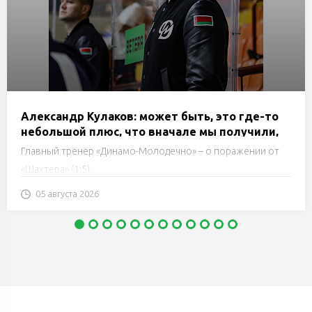
Александр Кулаков: может быть, это где-то
небольшой плюс, что вначале мы получили,
скажем так, пощечину. Я надеюсь, игроки
Главный тренер «Динамо-Молодечно» – о поражении от
задумаются
«Шахтера» (1:5).
05 августа 2026