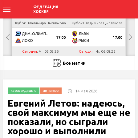
ея
Кубок Владимира Цыплакова
Кубок Владимира Цыплакова
Т
ДНМ-ОЛИМПИК
ЛЬВЫ
Д
17:00
17:00
ЛОКО
РЫСИ
Сегодня
, Чт, 06.08.26
Сегодня
, Чт, 06.08.26
С
Все матчи
14 мая 2026
КУБОК БУДУЩЕГО
ИНТЕРВЬЮ
Евгений Летов: надеюсь,
свой максимум мы еще не
показали, но сыграли
хорошо и выполнили