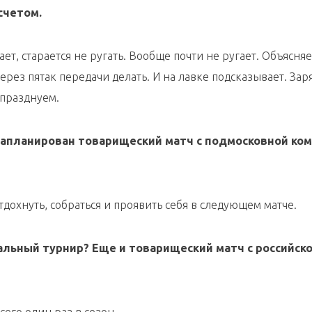
счетом.
т, старается не ругать. Вообще почти не ругает. Объясняе
через пятак передачи делать. И на лавке подсказывает. Зар
тпразднуем.
запланирован товарищеский матч с подмосковной ко
дохнуть, собраться и проявить себя в следующем матче.
нальный турнир? Еще и товарищеский матч с российск