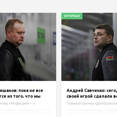
ИНТЕРВЬЮ
ишанов: пока не все
Андрей Савченко: сег
ся из того, что мы
своей игрой сделали в
, молодежь еще
того, чтобы подарить
енер «Медведей» – о
Главный тренер «Днепровски
уется после Юниорской
сопернику победу
в серии с «Зубрами» (2:4, 3:4
о поражении в серии с «Рысями
ПБ).