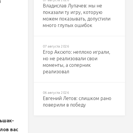
й
Владислав Лупачев: мы не
показали ту игру, которую
можем показывать, допустили
много глупых ошибок
07 августа 2026
Егор Аксюто: неплохо играли,
но не реализовали свои
моменты, а соперник
реализовал
06 августа 2026
Евгений Летов: слишком рано
поверили в победу
льшак-
лов вас