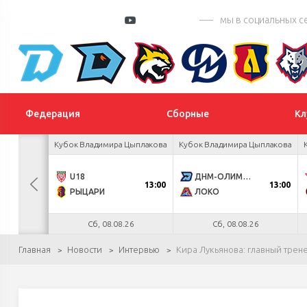
мы в социальных с
Федерация
Сборные
Кл
 турнир
Кубок Владимира Цыплакова
Кубок Владимира Цыплакова
К
0
U18
ДНМ-ОЛИМПИК
13:00
13:00
4
РЫЦАРИ
ЛОКО
.26
Сб, 08.08.26
Сб, 08.08.26
Главная
Новости
Интервью
Кира Лукьянова: главный трене