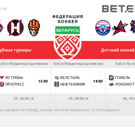
етях
убные турниры
Детский хоккей
Кубок Владимира Цыплакова
Кубок Владимира Цыплакова
Кубок Русл
ЯСТРЕБЫ
БЕЛСТАЛЬ
ГОМЕЛЬ
13:00
14:00
ПРОГРЕСС
НЕФТЕХИМИК
ЛОКОМОТ
Сб, 08.08.26
Сб, 08.08.26
Вс, 09.
р зарядил на победу, сказал, что если выиграем, то отпразднуем