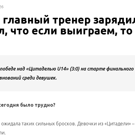
26
 главный тренер заряди
л, что если выиграем, то
победе над «Цитаделью U14» (3:0) на старте финального
внований среди девушек.
 сегодня было трудно?
е ожидала таких сильных бросков. Девочки из «Цитадели» –
ли.