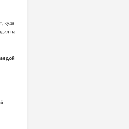
т, куда
ядил на
мандой
ой