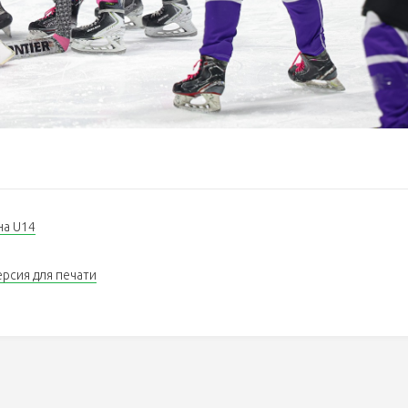
на U14
ерсия для печати