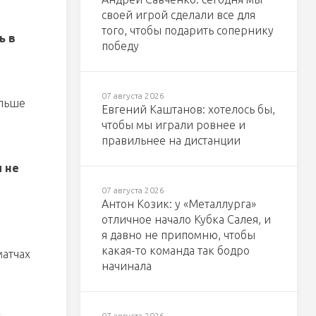
своей игрой сделали все для
того, чтобы подарить сопернику
ь в
победу
07 августа 2026
ольше
Евгений Каштанов: хотелось бы,
чтобы мы играли ровнее и
правильнее на дистанции
ы не
07 августа 2026
Антон Козик: у «Металлурга»
отличное начало Кубка Салея, и
я давно не припомню, чтобы
какая-то команда так бодро
матчах
начинала
07 августа 2026