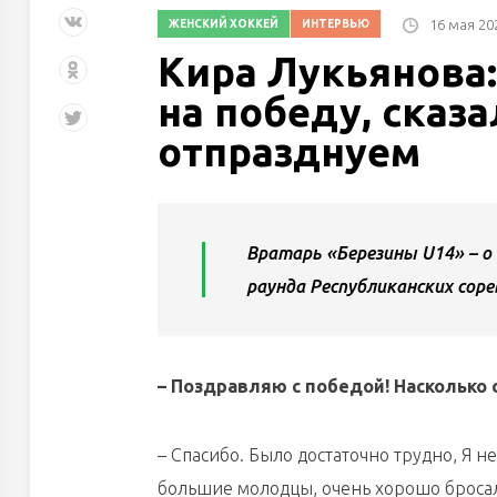
16 мая 20
ЖЕНСКИЙ ХОККЕЙ
ИНТЕРВЬЮ
Кира Лукьянова:
на победу, сказа
отпразднуем
Вратарь «Березины U14» – о 
раунда Республиканских соре
– Поздравляю с победой! Насколько
– Спасибо. Было достаточно трудно, Я н
большие молодцы, очень хорошо броса