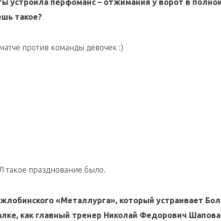
ты устроила перфоманс – отжимания у ворот в полно
ешь такое?
 в матче против команды девочек :)
ХЛ такое празднование было.
з жлобинского «Металлурга», который устраивает Бо
валке, как главный тренер Николай Федорович Шапова