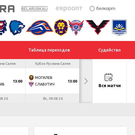
Таблица переходов
Судейство
ана Салея
Кубок Руслана Салея
Кубок Руслана Салея
МОГИЛЕВ
ХИМИК
13:00
13:00
13:00
ИВ
СЛАВУТИЧ
МЕТАЛЛУРГ
Все матчи
08.26
Вс, 09.08.26
Вс, 09.08.26