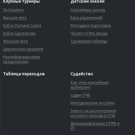
Клубные турниры
Детский хоккей
Экстралига
Хоккейные школы
Высшая лига
База упражнений
Кубок Руслана Салея
Методика подготовки
Кубок Цыплакова
Проект «Пять звезд»
Женская лига
Турнирные таблицы
Церемония закрытия
Квалификационные
предложения
Таблица переходов
Судейство
Как стать хоккейным
арбитром?
Судьи ОЧБ
Методические пособия
Запрос на рассмотрение
игрового эпизода в ОЧБ
Дисквалификации ОПРБ и
РС