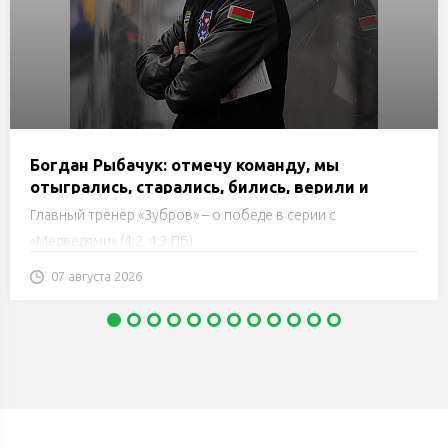
Богдан Рыбачук: отмечу команду, мы
отыгрались, старались, бились, верили и
держали структуру до последнего
Главный тренер «Зубров» – о победе в серии с
«Медведями» (4:2, 4:3 ПБ).
07 августа 2026