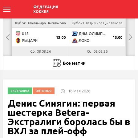
ир
Кубок Владимира Цыплакова
Кубок Владимира Цыплакова
Кубо
U18
ДНМ-ОЛИМПИК
Я
13:00
13:00
РЫЦАРИ
ЛОКО
П
Сб, 08.08.26
Сб, 08.08.26
Все матчи
16 мая 2026
ЭКСТРАЛИГА
ИНТЕРВЬЮ
Денис Синягин: первая
шестерка Betera-
Экстралиги боролась бы в
ВХЛ за плей-офф