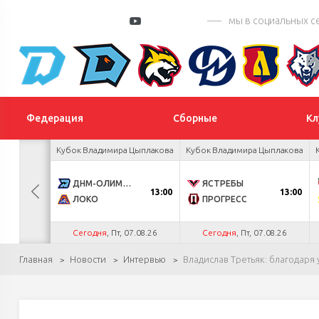
мы в социальных с
Федерация
Сборные
Кл
 Цыплакова
Кубок Владимира Цыплакова
Кубок Владимира Цыплакова
3
ДНМ-ОЛИМПИК
ЯСТРЕБЫ
13:00
13:00
1
ЛОКО
ПРОГРЕСС
.26
Сегодня
, Пт, 07.08.26
Сегодня
, Пт, 07.08.26
Главная
Новости
Интервью
Владислав Третьяк: благодаря