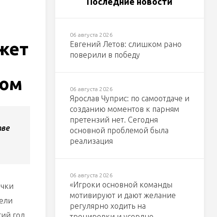
Последние новости
06 августа 2026
жет
Евгений Летов: слишком рано
поверили в победу
сом
06 августа 2026
Ярослав Чуприс: по самоотдаче и
созданию моментов к парням
претензий нет. Сегодня
тве
основной проблемой была
реализация
06 августа 2026
«Игроки основной команды
очки
мотивируют и дают желание
дели
регулярно ходить на
ий год
тренировки и усердно