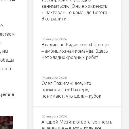
заниматься». Юные хоккеисты
«Шахтера» – о команде Betera-
Экстралиги
ое
чеством
06 августа 2026
н
Владислав Рядченко: «Шахтер»
– амбициозная команда. Здесь
, им
нет хладнокровных ребят
победы
тво в
06 августа 2026
Олег Пожиган: все, кто
приходит в «Шахтер»,
щего в
понимают, что цель – кубок
06 августа 2026
Андрей Мезин: ответственность
еще выше – в этом году все