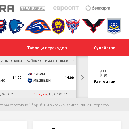
Таблица переходов
Судейство
ра Цыплакова
Кубок Владимира Цыплакова
Товарищеский турнир
ЗУБРЫ
ДНМ-ШИННИК
14:00
14:00
18:00
МИК
МЕДВЕДИ
ТАЙФУН
Все матчи
т, 07.08.26
Сегодня
, Пт, 07.08.26
Сегодня
, Пт, 07.08.26
еством спортивной борьбы, и высоким зрительским интересом