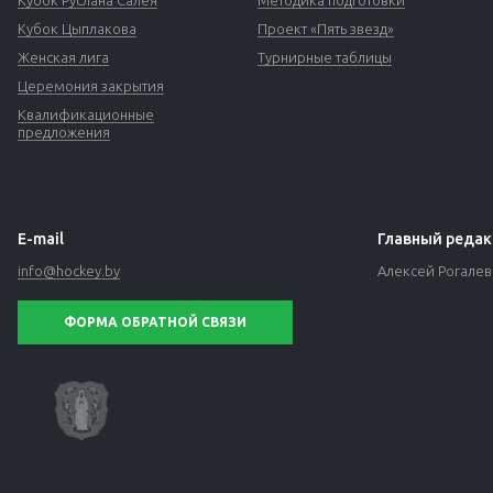
Кубок Руслана Салея
Методика подготовки
Кубок Цыплакова
Проект «Пять звезд»
Женская лига
Турнирные таблицы
Церемония закрытия
Квалификационные
предложения
E-mail
Главный редак
info@hockey.by
Алексей Рогале
ФОРМА ОБРАТНОЙ СВЯЗИ