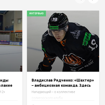
ИНТЕРВЬЮ
анды
Владислав Рядченко: «Шахтер»
елание
– амбициозная команда. Здесь
нет хладнокровных ребят
12»
Нападающий – о коллективе
солигорского клуба.
ккеисты