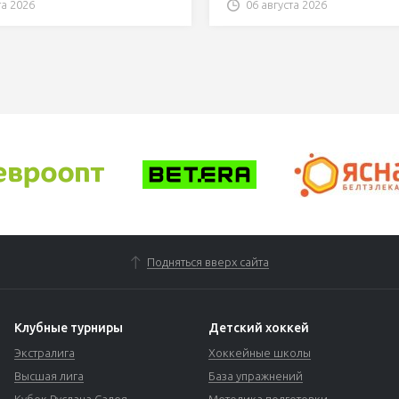
«Шахтера» – о команде
та 2026
06 августа 2026
Экстралиги
Подняться вверх сайта
Клубные турниры
Детский хоккей
Экстралига
Хоккейные школы
Высшая лига
База упражнений