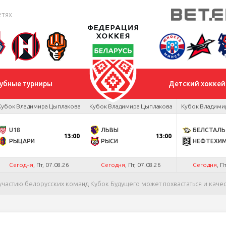
етях
убные турниры
Детский хоккей
Кубок Владимира Цыплакова
Кубок Владимира Цыплакова
Кубок Владими
U18
ЛЬВЫ
БЕЛСТАЛЬ
13:00
13:00
РЫЦАРИ
РЫСИ
НЕФТЕХИ
Сегодня
, Пт, 07.08.26
Сегодня
, Пт, 07.08.26
Сегодня
, П
 участию белорусских команд Кубок Будущего может похвастаться и кач