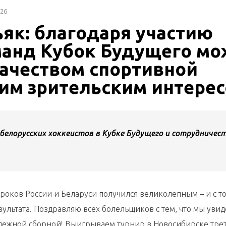
026
як: благодаря участию
манд Кубок Будущего мо
качеством спортивной
ким зрительским интере
белорусских хоккеистов в Кубке Будущего и сотрудничес
роков России и Беларуси получился великолепным – и с т
зультата. Поздравляю всех болельщиков с тем, что мы уви
дежной сборной! Выигрываем турнир в Новосибирске трет