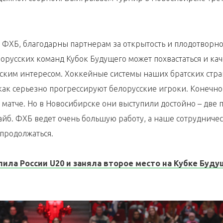
 ФХБ, благодарны партнерам за открытость и плодотворн
орусских команд Кубок Будущего может похвастаться и ка
ским интересом. Хоккейные системы наших братских стра
как серьезно прогрессируют белорусские игроки. Конечно
атче. Но в Новосибирске они выступили достойно – две 
айб. ФХБ ведет очень большую работу, а наше сотрудничес
 продолжаться.
ила России U20 и заняла второе место на Кубке Буду