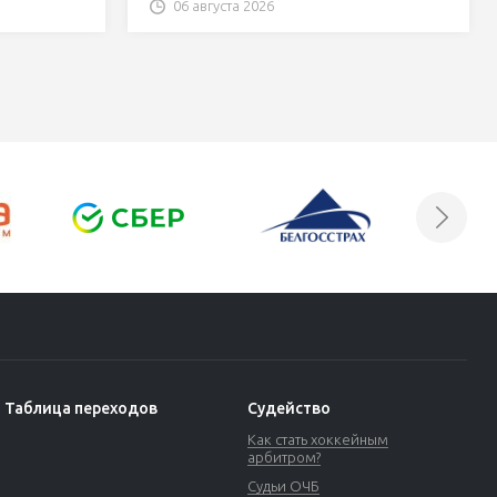
 Betera-
06 августа 2026
Таблица переходов
Судейство
Как стать хоккейным
арбитром?
Судьи ОЧБ