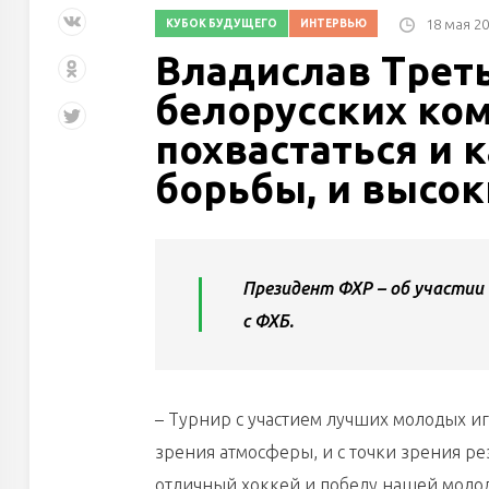
18 мая 2
КУБОК БУДУЩЕГО
ИНТЕРВЬЮ
Владислав Треть
белорусских ко
похвастаться и 
борьбы, и высо
Президент ФХР – об участии 
с ФХБ.
– Турнир с участием лучших молодых иг
зрения атмосферы, и с точки зрения ре
отличный хоккей и победу нашей моло