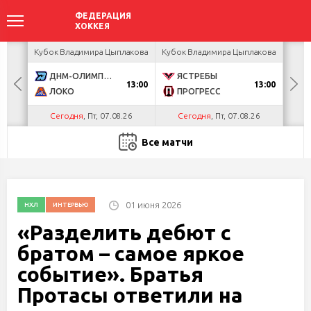
акова
Кубок Владимира Цыплакова
Кубок Владимира Цыплакова
Кубо
ДНМ-ОЛИМПИК
ЯСТРЕБЫ
U
13:00
13:00
ЛОКО
ПРОГРЕСС
Р
Сегодня
, Пт, 07.08.26
Сегодня
, Пт, 07.08.26
С
Все матчи
01 июня 2026
НХЛ
ИНТЕРВЬЮ
«Разделить дебют с
братом – самое яркое
событие». Братья
Протасы ответили на