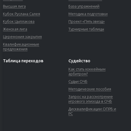
Высшая лига
База упражнений
Кубок Руслана Салея
Методика подготовки
Кубок Цыплакова
Проект «Пять звезд»
Женская лига
Турнирные таблицы
Церемония закрытия
Квалификационные
предложения
Таблица переходов
Судейство
Как стать хоккейным
арбитром?
Судьи ОЧБ
Методические пособия
Запрос на рассмотрение
игрового эпизода в ОЧБ
Дисквалификации ОПРБ и
РС