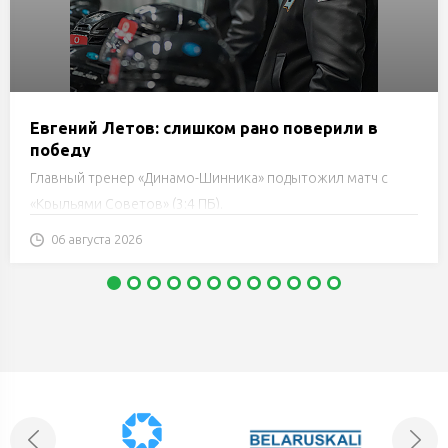
Евгений Летов: слишком рано поверили в
победу
Главный тренер «Динамо-Шинника» подытожил матч с
«Крыльями Советов» (3:4 ПБ).
06 августа 2026