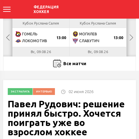
акова
Кубок Руслана Салея
Кубок Руслана Салея
К
ГОМЕЛЬ
МОГИЛЕВ
Х
БУЛ
13:00
13:00
ЛОКОМОТИВ
СЛАВУТИЧ
М
Вс, 09.08.26
Вс, 09.08.26
Все матчи
02 июня 2026
ЭКСТРАЛИГА
ИНТЕРВЬЮ
Павел Рудович: решение
принял быстро. Хочется
поиграть уже во
взрослом хоккее