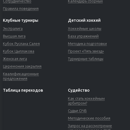
Сотрудничество
Календарь сборных
Правила поведения
Клубные турниры
Детский хоккей
Экстралига
Хоккейные школы
Высшая лига
База упражнений
Кубок Руслана Салея
Методика подготовки
Кубок Цыплакова
Проект «Пять звезд»
Женская лига
Турнирные таблицы
Церемония закрытия
Квалификационные
предложения
Таблица переходов
Судейство
Как стать хоккейным
арбитром?
Судьи ОЧБ
Методические пособия
Запрос на рассмотрение