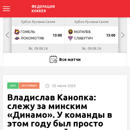
акова
Кубок Руслана Салея
Кубок Руслана Салея
К
ГОМЕЛЬ
МОГИЛЕВ
Х
БУЛ
13:00
13:00
ЛОКОМОТИВ
СЛАВУТИЧ
М
Вс, 09.08.26
Вс, 09.08.26
Все матчи
02 июня 2026
КХЛ
ИНТЕРВЬЮ
Владислав Канопка:
слежу за минским
«Динамо». У команды в
этом году был просто