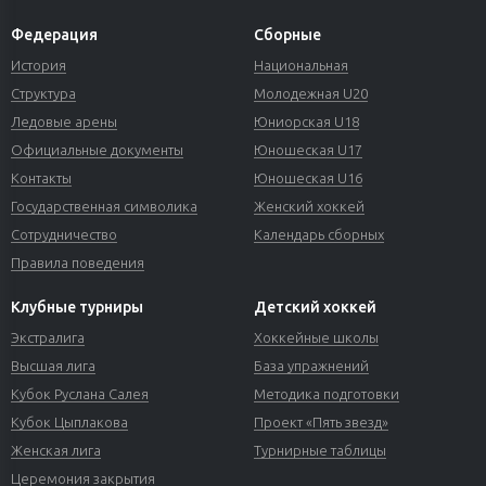
Федерация
Сборные
История
Национальная
Структура
Молодежная U20
Ледовые арены
Юниорская U18
Официальные документы
Юношеская U17
Контакты
Юношеская U16
Государственная символика
Женский хоккей
Сотрудничество
Календарь сборных
Правила поведения
Клубные турниры
Детский хоккей
Экстралига
Хоккейные школы
Высшая лига
База упражнений
Кубок Руслана Салея
Методика подготовки
Кубок Цыплакова
Проект «Пять звезд»
Женская лига
Турнирные таблицы
Церемония закрытия