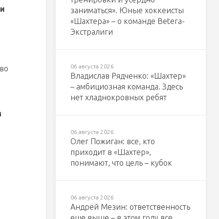
ли
заниматься». Юные хоккеисты
«Шахтера» – о команде Betera-
Экстралиги
и
06 августа 2026
тво
Владислав Рядченко: «Шахтер»
– амбициозная команда. Здесь
нет хладнокровных ребят
м
06 августа 2026
Олег Пожиган: все, кто
приходит в «Шахтер»,
понимают, что цель – кубок
06 августа 2026
Андрей Мезин: ответственность
еще выше – в этом году все