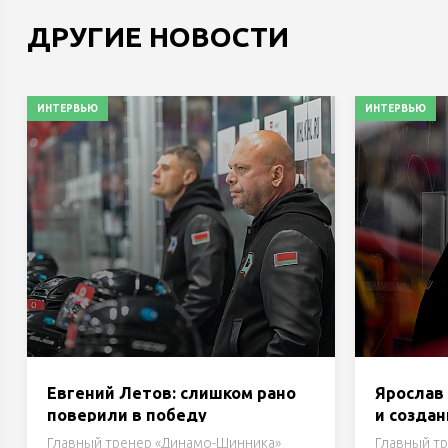
ДРУГИЕ НОВОСТИ
ИНТЕРВЬЮ
ИНТЕРВЬЮ
Евгений Летов: слишком рано
Ярослав 
поверили в победу
и созда
претензи
Главный тренер «Динамо-Шинника»
Главный т