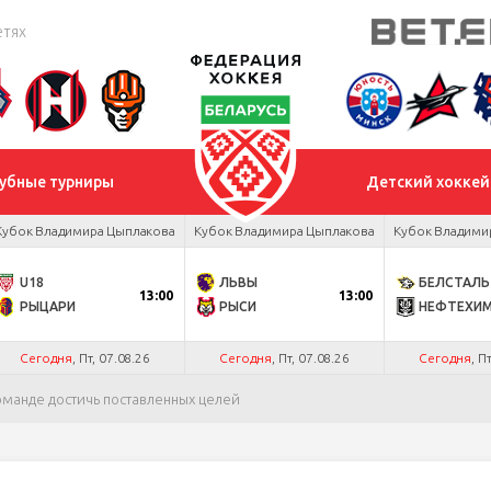
етях
убные турниры
Детский хоккей
Кубок Владимира Цыплакова
Кубок Владимира Цыплакова
Кубок Владими
U18
ЛЬВЫ
БЕЛСТАЛЬ
13:00
13:00
РЫЦАРИ
РЫСИ
НЕФТЕХИ
Сегодня
, Пт, 07.08.26
Сегодня
, Пт, 07.08.26
Сегодня
, П
оманде достичь поставленных целей