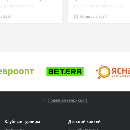
й проблемой была
тренировки и усердно
 о первом матче с
рассказали о работе школы.
ция
заниматься». Юные хо
(2:3, 0-1 в серии).
«Шахтера» – о команде
та 2026
06 августа 2026
Экстралиги
Подняться вверх сайта
Клубные турниры
Детский хоккей
Экстралига
Хоккейные школы