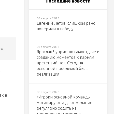
Последние новости
06 августа 2026
Евгений Летов: слишком рано
поверили в победу
06 августа 2026
».
Ярослав Чуприс: по самоотдаче и
созданию моментов к парням
претензий нет. Сегодня
основной проблемой была
к
реализация
06 августа 2026
ак в
«Игроки основной команды
мотивируют и дают желание
регулярно ходить на
тренировки и усердно