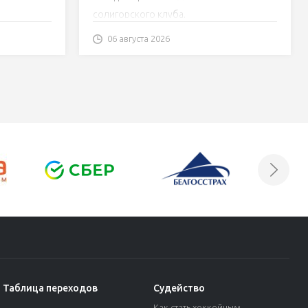
солигорского клуба.
ккеисты
 Betera-
06 августа 2026
Таблица переходов
Судейство
Как стать хоккейным