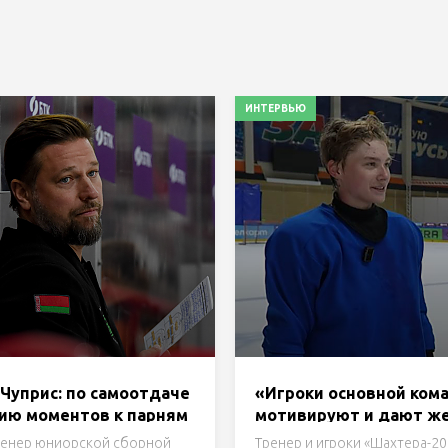
ИНТЕРВЬЮ
Чуприс: по самоотдаче
«Игроки основной ком
нию моментов к парням
мотивируют и дают ж
й нет. Сегодня
регулярно ходить на
ренер юниорской сборной
Тренер и игроки «Шахтера-20