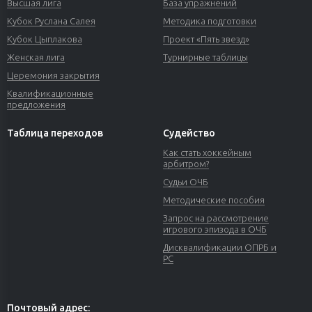
Высшая лига
База упражнений
Кубок Руслана Салея
Методика подготовки
Кубок Цыплакова
Проект «Пять звезд»
Женская лига
Турнирные таблицы
Церемония закрытия
Квалификационные
предложения
Таблица переходов
Судейство
Как стать хоккейным
арбитром?
Судьи ОЧБ
Методические пособия
Запрос на рассмотрение
игрового эпизода в ОЧБ
Дисквалификации ОПРБ и
РС
Почтовый адрес: