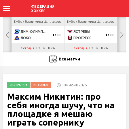
акова
Кубок Владимира Цыплакова
Кубок Владимира Цыплакова
Кубо
ДНМ-ОЛИМПИК
ЯСТРЕБЫ
U
13:00
13:00
ЛОКО
ПРОГРЕСС
Р
Сегодня
, Пт, 07.08.26
Сегодня
, Пт, 07.08.26
С
Все матчи
04 июня 2026
ЭКСТРАЛИГА
ИНТЕРВЬЮ
Максим Никитин: про
себя иногда шучу, что на
площадке я мешаю
играть сопернику