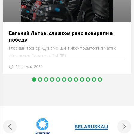
Евгений Летов: слишком рано поверили в
победу
Главный тренер «Динамо-Шинника» подытожил матч с
«Крыльями Советов» (3:4 ПБ).
06 августа 2026