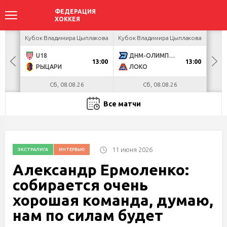
ир
Кубок Владимира Цыплакова
Кубок Владимира Цыплакова
Кубо
U18
ДНМ-ОЛИМПИК
Я
13:00
13:00
РЫЦАРИ
ЛОКО
П
Сб, 08.08.26
Сб, 08.08.26
Все матчи
11 июня 2026
ЭКСТРАЛИГА
ИНТЕРВЬЮ
Александр Ермоленко:
собирается очень
хорошая команда, думаю,
нам по силам будет