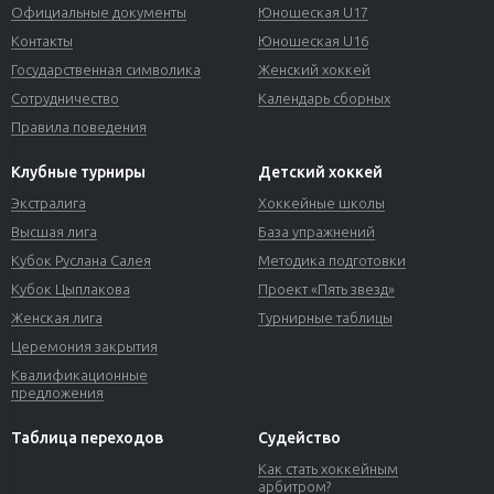
Официальные документы
Юношеская U17
Контакты
Юношеская U16
Государственная символика
Женский хоккей
Сотрудничество
Календарь сборных
Правила поведения
Клубные турниры
Детский хоккей
Экстралига
Хоккейные школы
Высшая лига
База упражнений
Кубок Руслана Салея
Методика подготовки
Кубок Цыплакова
Проект «Пять звезд»
Женская лига
Турнирные таблицы
Церемония закрытия
Квалификационные
предложения
Таблица переходов
Судейство
Как стать хоккейным
арбитром?