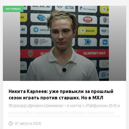
ИНТЕРВЬЮ
Никита Карпеев: уже привыкли за прошлый
сезон играть против старших. Но в МХЛ
скорости выше, поэтому чуть тяжелее
Форвард «Динамо-Шинника» – о матче с «Тайфуном» (0:4) и
итогах Кубка председателя Бобруйского горисполкома.
07 августа 2026